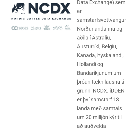
Data Exchange) sem
er
samstarfsvettvangur
Norðurlandanna og
aðila í Ástralíu,
Austurríki, Belgíu,
Kanada, Þýskalandi,
Hollandi og
Bandaríkjunum um
þróun tæknilausna á
grunni NCDX. iDDEN
er því samstarf 13
landa með samtals
um 20 milljón kýr til
að auðvelda