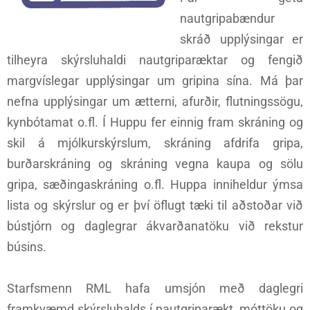
nautgripabændur
skráð upplýsingar er
tilheyra skýrsluhaldi nautgriparæktar og fengið
margvíslegar upplýsingar um gripina sína. Má þar
nefna upplýsingar um ætterni, afurðir, flutningssögu,
kynbótamat o.fl. Í Huppu fer einnig fram skráning og
skil á mjólkurskýrslum, skráning afdrifa gripa,
burðarskráning og skráning vegna kaupa og sölu
gripa, sæðingaskráning o.fl. Huppa inniheldur ýmsa
lista og skýrslur og er því öflugt tæki til aðstoðar við
bústjórn og daglegrar ákvarðanatöku við rekstur
búsins.
Starfsmenn RML hafa umsjón með daglegri
framkvæmd skýrsluhalds í nautgriparækt, móttöku og