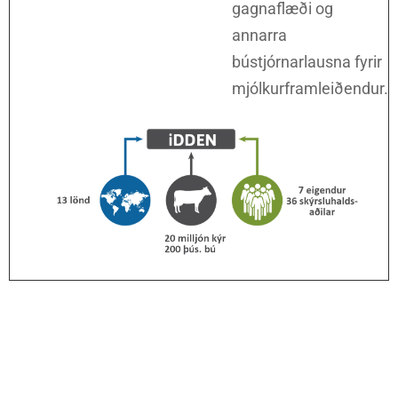
gagnaflæði og
annarra
bústjórnarlausna fyrir
mjólkurframleiðendur.