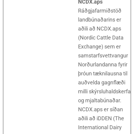
NCDX.aps
Ráðgjafarmiðstöð
landbúnaðarins er
aðili að NCDX.aps
(Nordic Cattle Data
Exchange) sem er
samstarfsvettvangur
Norðurlandanna fyrir
þróun tæknilausna til
auðvelda gagnflæði
milli skýrsluhaldskerfa
og mjaltabúnaðar.
NCDX.aps er síðan
aðili að iDDEN (The
International Dairy