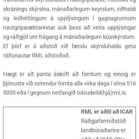
skráningu skýrslna, mánaðarlegum keyrslum, viðhaldi
og leiðréttingum á upplýsingum í gagnagrunnum
nautgriparæktarinnar auk þess að veita upplýsingar
og ráðgjöf um frágang á mánaðarlegum kúaskýrslum.
Ef þörf er á aðstoð við færslu skýrsluhalds geta
ráðunautar RML aðstoðað.
Hægt er að panta áskrift að forritum og einnig er
þjónusta við notendur forrita alla virka daga í síma 516
5000 eða í gegnum netfangið tolvudeild(hjá)rml.is.
RML er aðili að ICAR
Ráðgjafarmiðstöð
landbúnaðarins er