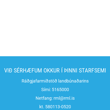
VIÐ SÉRHÆFUM OKKUR Í ÞINNI STARFSEMI
Ráðgjafarmiðstöð landbúnaðarins
Sími:
5165000
Netfang:
rml@rml.is
kt. 580113-0520