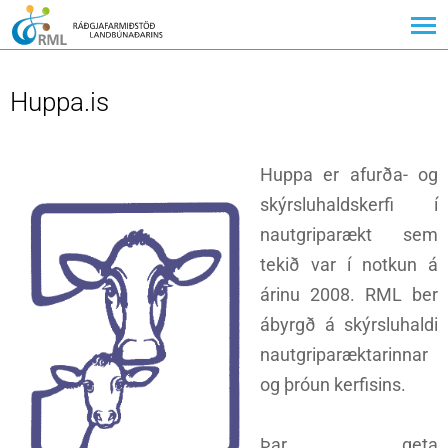
Huppa.is
Huppa er afurða- og
skýrsluhaldskerfi í
nautgriparækt sem
tekið var í notkun á
árinu 2008. RML ber
ábyrgð á skýrsluhaldi
nautgriparæktarinnar
og þróun kerfisins.
Þar geta