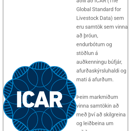
aðili að ICAR (The
Global Standard for
Livestock Data) sem
eru samtök sem vinna
að þróun,
endurbótum og
stöðlun á
auðkenningu búfjár,
afurðaskýrsluhaldi og
mati á afurðum.
Þeim markmiðum
vinna samtökin að
með því að skilgreina
og leiðbeina um