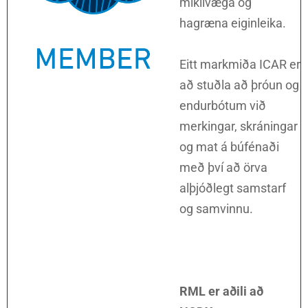
mikilvæga og
hagræna eiginleika.
Eitt markmiða ICAR er
að stuðla að þróun og
endurbótum við
merkingar, skráningar
og mat á búfénaði
með því að örva
alþjóðlegt samstarf
og samvinnu.
RML er aðili að