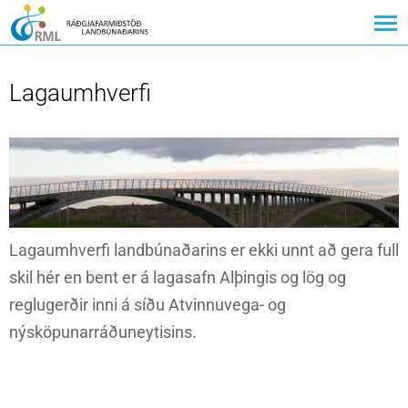
Lagaumhverfi
Lagaumhverfi landbúnaðarins er ekki unnt að gera full
skil hér en bent er á lagasafn Alþingis og lög og
reglugerðir inni á síðu Atvinnuvega- og
nýsköpunarráðuneytisins.