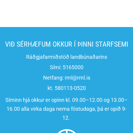
VIÐ SÉRHÆFUM OKKUR Í ÞINNI STARFSEMI
Ráðgjafarmiðstöð landbúnaðarins
Sími:
5165000
Netfang:
rml@rml.is
kt. 580113-0520
Síminn hjá okkur er opinn kl. 09.00–12.00 og 13.00–
16.00 alla virka daga nema föstudaga, þá er opið 9-
12.