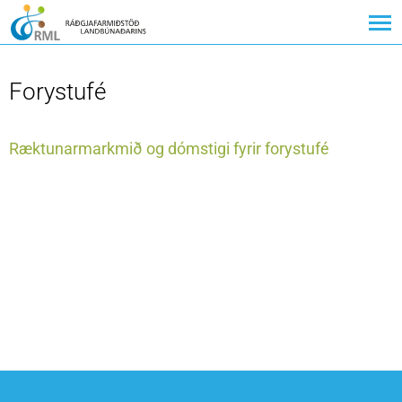
Forystufé
Ræktunarmarkmið og dómstigi fyrir forystufé