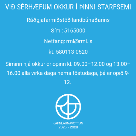
VIÐ SÉRHÆFUM OKKUR Í ÞINNI STARFSEMI
Ráðgjafarmiðstöð landbúnaðarins
Sími:
5165000
Netfang:
rml@rml.is
kt. 580113-0520
Síminn hjá okkur er opinn kl. 09.00–12.00 og 13.00–
16.00 alla virka daga nema föstudaga, þá er opið 9-
12.