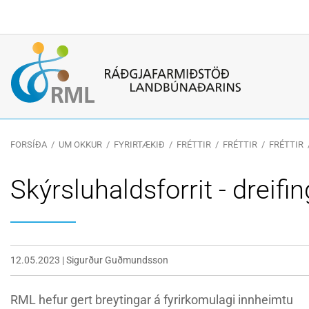
Leitarorð
FORSÍÐA
/
UM OKKUR
/
FYRIRTÆKIÐ
/
FRÉTTIR
/
FRÉTTIR
/
FRÉTTIR
Skýrsluhaldsforrit - dreifi
12.05.2023
|
Sigurður Guðmundsson
RML hefur gert breytingar á fyrirkomulagi innheimtu