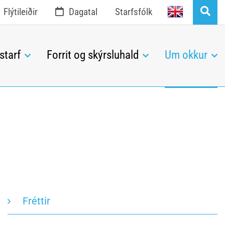
English
Flýtileiðir
Dagatal
Starfsfólk
starf
Forrit og skýrsluhald
Um okkur
Fréttir