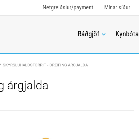
Netgreiðslur/payment
Mínar síður
Ráðgjöf
Kynbóta
/
SKÝRSLUHALDSFORRIT - DREIFING ÁRGJALDA
ng árgjalda