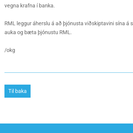
vegna krafna í banka.
RML leggur áherslu á að þjónusta viðskiptavini sína á s
auka og bæta þjónustu RML.
/okg
Til baka