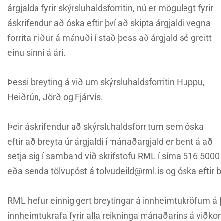
árgjalda fyrir skýrsluhaldsforritin, nú er mögulegt fyrir
áskrifendur að óska eftir því að skipta árgjaldi vegna
forrita niður á mánuði í stað þess að árgjald sé greitt
einu sinni á ári.
Þessi breyting á við um skýrsluhaldsforritin Huppu,
Heiðrún, Jörð og Fjárvís.
Þeir áskrifendur að skýrsluhaldsforritum sem óska
eftir að breyta úr árgjaldi í mánaðargjald er bent á að
setja sig í samband við skrifstofu RML í síma 516 5000
eða senda tölvupóst á tolvudeild@rml.is og óska eftir b
RML hefur einnig gert breytingar á innheimtukröfum á 
innheimtukrafa fyrir alla reikninga mánaðarins á viðkom