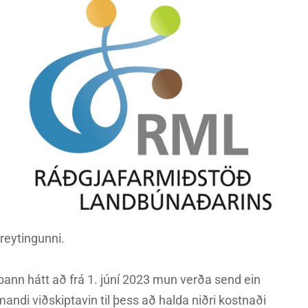
reytingunni.
þann hátt að frá 1. júní 2023 mun verða send ein
andi viðskiptavin til þess að halda niðri kostnaði