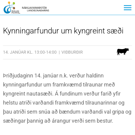
Kynningarfundur um kyngreint sæði
14. JANÚAR KL. 13:00-14:00
VIÐBURÐIR
Þriðjudaginn 14. janúar n.k. verður haldinn
kynningarfundur um framkvæmd tilraunar með
kyngreint nautasæði. Á fundinum verður farið yfir
helstu atriði varðandi framkvæmd tilraunarinnar og
þau atriði sem snúa að bændum varðandi val gripa og
sæðingar þannig að árangur verði sem bestur.