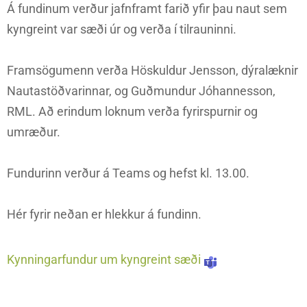
Á fundinum verður jafnframt farið yfir þau naut sem
kyngreint var sæði úr og verða í tilrauninni.
Framsögumenn verða Höskuldur Jensson, dýralæknir
Nautastöðvarinnar, og Guðmundur Jóhannesson,
RML. Að erindum loknum verða fyrirspurnir og
umræður.
Fundurinn verður á Teams og hefst kl. 13.00.
Hér fyrir neðan er hlekkur á fundinn.
Kynningarfundur um kyngreint sæði