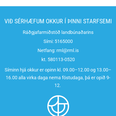
VIÐ SÉRHÆFUM OKKUR Í ÞINNI STARFSEMI
Ráðgjafarmiðstöð landbúnaðarins
Sími:
5165000
Netfang:
rml@rml.is
kt. 580113-0520
Síminn hjá okkur er opinn kl. 09.00–12.00 og 13.00–
16.00 alla virka daga nema föstudaga, þá er opið 9-
12.