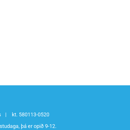
s
kt. 580113-0520
studaga, þá er opið 9-12.