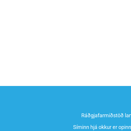
Ráðgjafarmiðstöð la
Síminn hjá okkur er opin