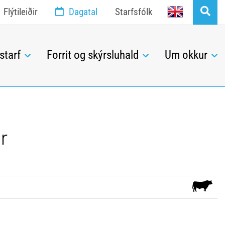
English
Flýtileiðir
Dagatal
Starfsfólk
starf
Forrit og skýrsluhald
Um okkur
r