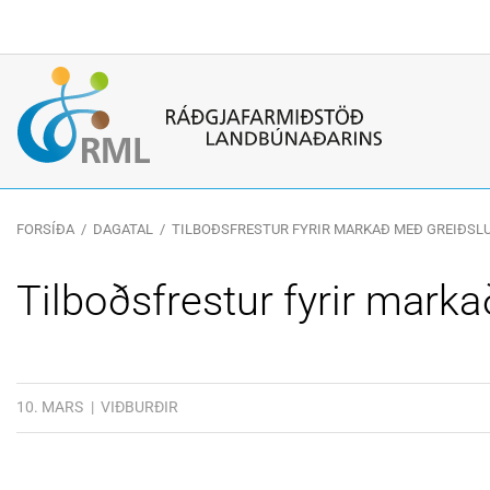
Leitarorð
FORSÍÐA
/
DAGATAL
/
TILBOÐSFRESTUR FYRIR MARKAÐ MEÐ GREIÐS
Tilboðsfrestur fyrir mark
10. MARS
VIÐBURÐIR