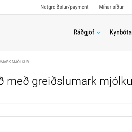
Netgreiðslur/payment
Mínar síður
Ráðgjöf
Kynbóta
LUMARK MJÓLKUR
að með greiðslumark mjólku