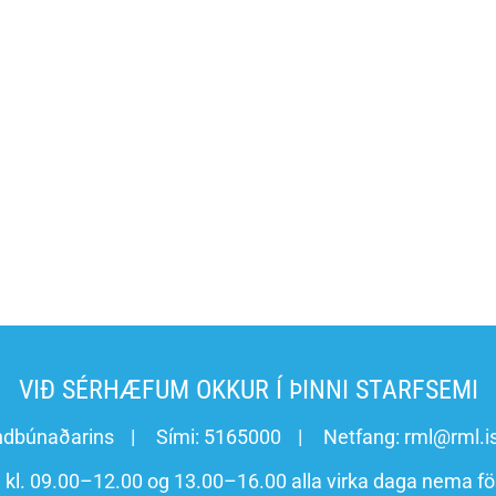
VIÐ SÉRHÆFUM OKKUR Í ÞINNI STARFSEMI
ndbúnaðarins
Sími:
5165000
Netfang:
rml@rml.i
n kl. 09.00–12.00 og 13.00–16.00 alla virka daga nema fö