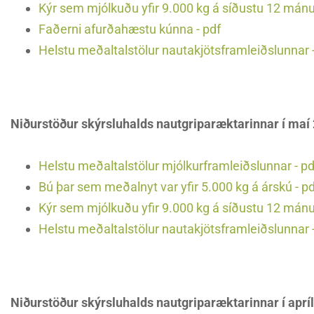
Kýr sem mjólkuðu yfir 9.000 kg á síðustu 12 mán
Faðerni afurðahæstu kúnna - pdf
Helstu meðaltalstölur nautakjötsframleiðslunnar -
Niðurstöður skýrsluhalds nautgriparæktarinnar í maí
Helstu meðaltalstölur mjólkurframleiðslunnar - pd
Bú þar sem meðalnyt var yfir 5.000 kg á árskú - p
Kýr sem mjólkuðu yfir 9.000 kg á síðustu 12 mán
Helstu meðaltalstölur nautakjötsframleiðslunnar -
Niðurstöður skýrsluhalds nautgriparæktarinnar í aprí