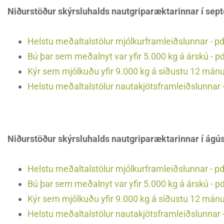
Niðurstöður skýrsluhalds nautgriparæktarinnar í se
Helstu meðaltalstölur mjólkurframleiðslunnar - pd
Bú þar sem meðalnyt var yfir 5.000 kg á árskú - p
Kýr sem mjólkuðu yfir 9.000 kg á síðustu 12 mán
Helstu meðaltalstölur nautakjötsframleiðslunnar -
Niðurstöður skýrsluhalds nautgriparæktarinnar í ágú
Helstu meðaltalstölur mjólkurframleiðslunnar - pd
Bú þar sem meðalnyt var yfir 5.000 kg á árskú - p
Kýr sem mjólkuðu yfir 9.000 kg á síðustu 12 mán
Helstu meðaltalstölur nautakjötsframleiðslunnar -