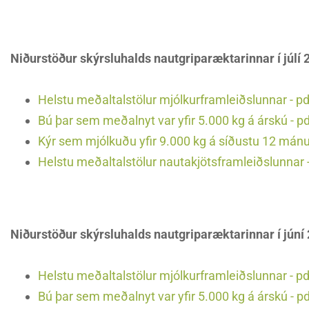
Niðurstöður skýrsluhalds nautgriparæktarinnar í júlí 
Helstu meðaltalstölur mjólkurframleiðslunnar - pd
Bú þar sem meðalnyt var yfir 5.000 kg á árskú - p
Kýr sem mjólkuðu yfir 9.000 kg á síðustu 12 mán
Helstu meðaltalstölur nautakjötsframleiðslunnar -
Niðurstöður skýrsluhalds nautgriparæktarinnar í júní
Helstu meðaltalstölur mjólkurframleiðslunnar - pd
Bú þar sem meðalnyt var yfir 5.000 kg á árskú - p