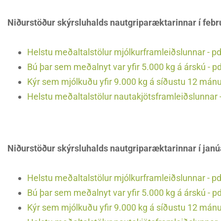
Niðurstöður skýrsluhalds nautgriparæktarinnar í feb
Helstu meðaltalstölur mjólkurframleiðslunnar - pd
Bú þar sem meðalnyt var yfir 5.000 kg á árskú - p
Kýr sem mjólkuðu yfir 9.000 kg á síðustu 12 mán
Helstu meðaltalstölur nautakjötsframleiðslunnar -
Niðurstöður skýrsluhalds nautgriparæktarinnar í jan
Helstu meðaltalstölur mjólkurframleiðslunnar - pd
Bú þar sem meðalnyt var yfir 5.000 kg á árskú - p
Kýr sem mjólkuðu yfir 9.000 kg á síðustu 12 mán