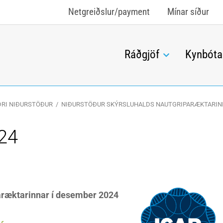
Netgreiðslur/payment
Mínar síður
Ráðgjöf
Kynbóta
DRI NIÐURSTÖÐUR
/
NIÐURSTÖÐUR SKÝRSLUHALDS NAUTGRIPARÆKTARIN
024
paræktarinnar í desember 2024