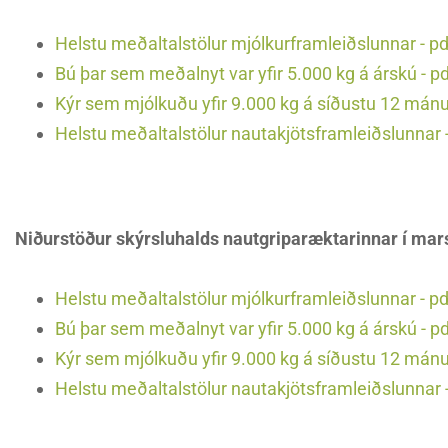
Helstu meðaltalstölur mjólkurframleiðslunnar - pd
Bú þar sem meðalnyt var yfir 5.000 kg á árskú - p
Kýr sem mjólkuðu yfir 9.000 kg á síðustu 12 mán
Helstu meðaltalstölur nautakjötsframleiðslunnar -
Niðurstöður skýrsluhalds nautgriparæktarinnar í mar
Helstu meðaltalstölur mjólkurframleiðslunnar - pd
Bú þar sem meðalnyt var yfir 5.000 kg á árskú - p
Kýr sem mjólkuðu yfir 9.000 kg á síðustu 12 mán
Helstu meðaltalstölur nautakjötsframleiðslunnar -