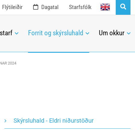
English
Flýtileiðir
Dagatal
Starfsfólk
starf
Forrit og skýrsluhald
Um okkur
NAR 2024
Skýrsluhald - Eldri niðurstöður