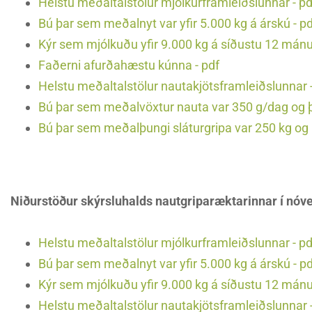
Helstu meðaltalstölur mjólkurframleiðslunnar - pd
Bú þar sem meðalnyt var yfir 5.000 kg á árskú - p
Kýr sem mjólkuðu yfir 9.000 kg á síðustu 12 mán
Faðerni afurðahæstu kúnna - pdf
Helstu meðaltalstölur nautakjötsframleiðslunnar -
Bú þar sem meðalvöxtur nauta var 350 g/dag og þa
Bú þar sem meðalþungi sláturgripa var 250 kg og þ
Niðurstöður skýrsluhalds nautgriparæktarinnar í nó
Helstu meðaltalstölur mjólkurframleiðslunnar - pd
Bú þar sem meðalnyt var yfir 5.000 kg á árskú - p
Kýr sem mjólkuðu yfir 9.000 kg á síðustu 12 mán
Helstu meðaltalstölur nautakjötsframleiðslunnar -