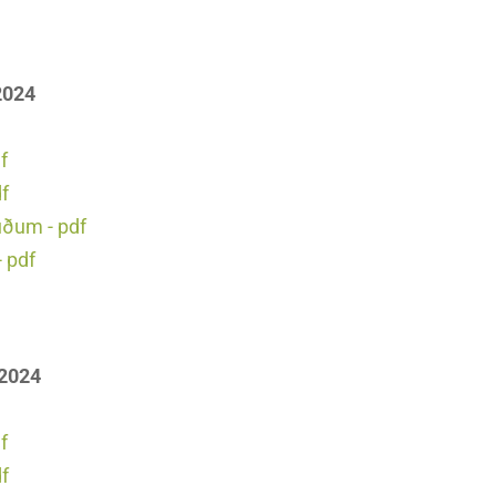
2024
f
df
uðum - pdf
 pdf
 2024
f
df