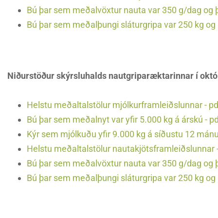
Bú þar sem meðalvöxtur nauta var 350 g/dag og þa
Bú þar sem meðalþungi sláturgripa var 250 kg og þ
Niðurstöður skýrsluhalds nautgriparæktarinnar í okt
Helstu meðaltalstölur mjólkurframleiðslunnar - pd
Bú þar sem meðalnyt var yfir 5.000 kg á árskú - p
Kýr sem mjólkuðu yfir 9.000 kg á síðustu 12 mán
Helstu meðaltalstölur nautakjötsframleiðslunnar -
Bú þar sem meðalvöxtur nauta var 350 g/dag og þa
Bú þar sem meðalþungi sláturgripa var 250 kg og þ