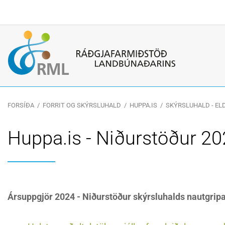
Leitarorð
FORSÍÐA
/
FORRIT OG SKÝRSLUHALD
/
HUPPA.IS
/
SKÝRSLUHALD - EL
Huppa.is - Niðurstöður 2
Ársuppgjör 2024 - Niðurstöður skýrsluhalds nautgri