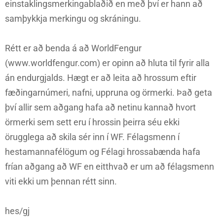
einstaklingsmerkingablaðið en með því er hann að
samþykkja merkingu og skráningu.
Rétt er að benda á að WorldFengur
(www.worldfengur.com) er opinn að hluta til fyrir alla
án endurgjalds. Hægt er að leita að hrossum eftir
fæðingarnúmeri, nafni, uppruna og örmerki. Það geta
því allir sem aðgang hafa að netinu kannað hvort
örmerki sem sett eru í hrossin þeirra séu ekki
örugglega að skila sér inn í WF. Félagsmenn í
hestamannafélögum og Félagi hrossabænda hafa
frían aðgang að WF en eitthvað er um að félagsmenn
viti ekki um þennan rétt sinn.
hes/gj