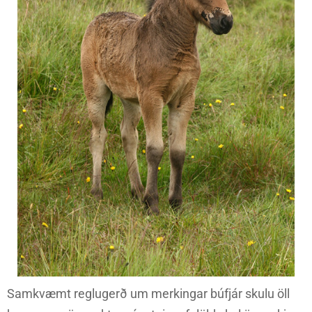
Samkvæmt reglugerð um merkingar búfjár skulu öll