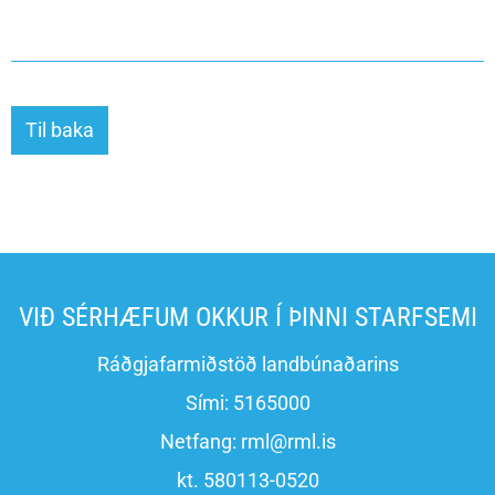
Til baka
VIÐ SÉRHÆFUM OKKUR Í ÞINNI STARFSEMI
Ráðgjafarmiðstöð landbúnaðarins
Sími:
5165000
Netfang:
rml@rml.is
kt. 580113-0520