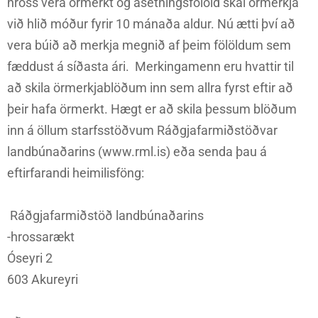
hross vera örmerkt og ásetningsfolöld skal örmerkja
við hlið móður fyrir 10 mánaða aldur. Nú ætti því að
vera búið að merkja megnið af þeim fölöldum sem
fæddust á síðasta ári. Merkingamenn eru hvattir til
að skila örmerkjablöðum inn sem allra fyrst eftir að
þeir hafa örmerkt. Hægt er að skila þessum blöðum
inn á öllum starfsstöðvum Ráðgjafarmiðstöðvar
landbúnaðarins (www.rml.is) eða senda þau á
eftirfarandi heimilisföng:
Ráðgjafarmiðstöð landbúnaðarins
-hrossarækt
Óseyri 2
603 Akureyri