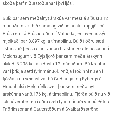
skoða þarf niðurstöðurnar í því ljósi.
Búið þar sem meðalnyt árskúa var mest á síðustu 12
mánuðum var hið sama og við seinustu uppgjör, bú
Brúsa ehf. á Brúsastöðum í Vatnsdal, en hver árskýr
mjólkaði þar 8.897 kg. á tímabilinu. Búið í öðru sæti
listans að þessu sinni var bú Þrastar Þorsteinssonar á
Moldhaugum við Eyjafjörð þar sem meðalárskýrin
skilaði 8.205 kg. á síðustu 12 mánuðum. Bú Þrastar
var í þriðja sæti fyrir mánuði. Þriðja í röðinni nú en í
fjórða sæti seinast var bú Guðlaugar og Eybergs á
Hraunhálsi í Helgafellssveit þar sem meðalnyt
árskúnna var 8.176 kg. á tímabilinu. Fjórða búið nú við
lok nóvember en í öðru sæti fyrir mánuði var bú Péturs
Friðrikssonar á Gautsstöðum á Svalbarðsströnd.