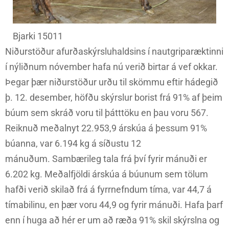
Bjarki 15011
Niðurstöður afurðaskýrsluhaldsins í nautgriparæktinni
í nýliðnum nóvember hafa nú verið birtar á vef okkar.
Þegar þær niðurstöður urðu til skömmu eftir hádegið
þ. 12. desember, höfðu skýrslur borist frá 91% af þeim
búum sem skráð voru til þátttöku en þau voru 567.
Reiknuð meðalnyt 22.953,9 árskúa á þessum 91%
búanna, var 6.194 kg á síðustu 12
mánuðum. Sambærileg tala frá því fyrir mánuði er
6.202 kg. Meðalfjöldi árskúa á búunum sem tölum
hafði verið skilað frá á fyrrnefndum tíma, var 44,7 á
tímabilinu, en þær voru 44,9 og fyrir mánuði. Hafa þarf
enn í huga að hér er um að ræða 91% skil skýrslna og