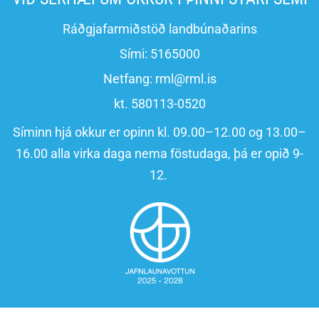
Ráðgjafarmiðstöð landbúnaðarins
Sími:
5165000
Netfang:
rml@rml.is
kt. 580113-0520
Síminn hjá okkur er opinn kl. 09.00–12.00 og 13.00–
16.00 alla virka daga nema föstudaga, þá er opið 9-
12.