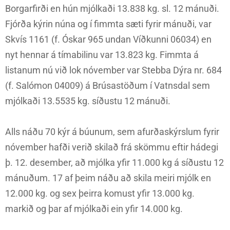
Borgarfirði en hún mjólkaði 13.838 kg. sl. 12 mánuði.
Fjórða kýrin núna og í fimmta sæti fyrir mánuði, var
Skvís 1161 (f. Óskar 965 undan Víðkunni 06034) en
nyt hennar á tímabilinu var 13.823 kg. Fimmta á
listanum nú við lok nóvember var Stebba Dýra nr. 684
(f. Salómon 04009) á Brúsastöðum í Vatnsdal sem
mjólkaði 13.5535 kg. síðustu 12 mánuði.
Alls náðu 70 kýr á búunum, sem afurðaskýrslum fyrir
nóvember hafði verið skilað frá skömmu eftir hádegi
þ. 12. desember, að mjólka yfir 11.000 kg á síðustu 12
mánuðum. 17 af þeim náðu að skila meiri mjólk en
12.000 kg. og sex þeirra komust yfir 13.000 kg.
markið og þar af mjólkaði ein yfir 14.000 kg.