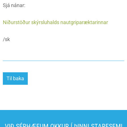
Sjá nánar:
Niðurstöður skýrsluhalds nautgriparæktarinnar
/sk
Til baka
VIÐ SÉRHÆFUM OKKUR Í ÞINNI STARFSEMI