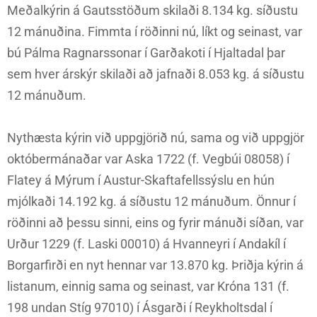
Meðalkýrin á Gautsstöðum skilaði 8.134 kg. síðustu
12 mánuðina. Fimmta í röðinni nú, líkt og seinast, var
bú Pálma Ragnarssonar í Garðakoti í Hjaltadal þar
sem hver árskýr skilaði að jafnaði 8.053 kg. á síðustu
12 mánuðum.
Nythæsta kýrin við uppgjörið nú, sama og við uppgjör
októbermánaðar var Aska 1722 (f. Vegbúi 08058) í
Flatey á Mýrum í Austur-Skaftafellssýslu en hún
mjólkaði 14.192 kg. á síðustu 12 mánuðum. Önnur í
röðinni að þessu sinni, eins og fyrir mánuði síðan, var
Urður 1229 (f. Laski 00010) á Hvanneyri í Andakíl í
Borgarfirði en nyt hennar var 13.870 kg. Þriðja kýrin á
listanum, einnig sama og seinast, var Króna 131 (f.
198 undan Stíg 97010) í Ásgarði í Reykholtsdal í