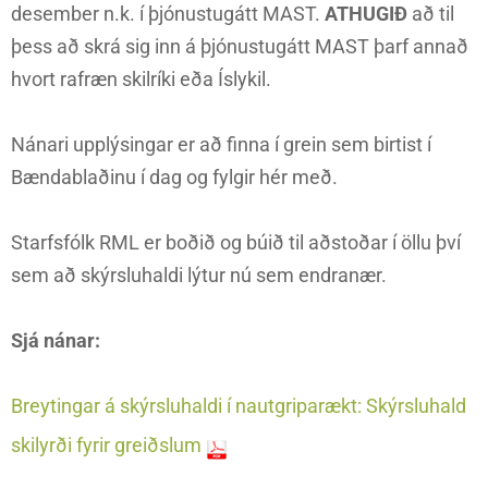
desember n.k. í þjónustugátt MAST.
ATHUGIÐ
að til
þess að skrá sig inn á þjónustugátt MAST þarf annað
hvort rafræn skilríki eða Íslykil.
Nánari upplýsingar er að finna í grein sem birtist í
Bændablaðinu í dag og fylgir hér með.
Starfsfólk RML er boðið og búið til aðstoðar í öllu því
sem að skýrsluhaldi lýtur nú sem endranær.
Sjá nánar:
Breytingar á skýrsluhaldi í nautgriparækt: Skýrsluhald
skilyrði fyrir greiðslum