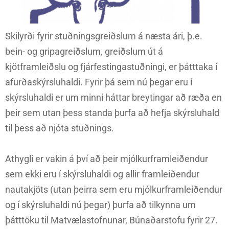
Skilyrði fyrir stuðningsgreiðslum á næsta ári, þ.e.
bein- og gripagreiðslum, greiðslum út á
kjötframleiðslu og fjárfestingastuðningi, er þátttaka í
afurðaskýrsluhaldi. Fyrir þá sem nú þegar eru í
skýrsluhaldi er um minni háttar breytingar að ræða en
þeir sem utan þess standa þurfa að hefja skýrsluhald
til þess að njóta stuðnings.
Athygli er vakin á því að þeir mjólkurframleiðendur
sem ekki eru í skýrsluhaldi og allir framleiðendur
nautakjöts (utan þeirra sem eru mjólkurframleiðendur
og í skýrsluhaldi nú þegar) þurfa að tilkynna um
þátttöku til Matvælastofnunar, Búnaðarstofu fyrir 27.