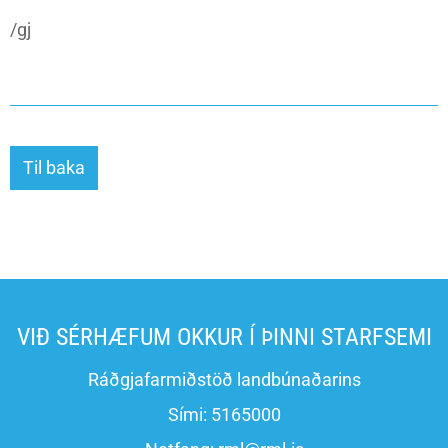
/gj
Til baka
VIÐ SÉRHÆFUM OKKUR Í ÞINNI STARFSEMI
Ráðgjafarmiðstöð landbúnaðarins
Sími:
5165000