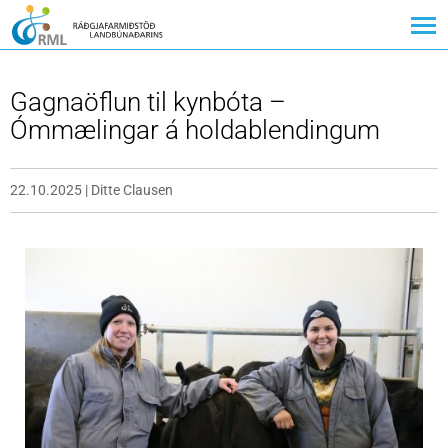
Gagnaöflun til kynbóta –
Ómmælingar á holdablendingum
22.10.2025
|
Ditte Clausen