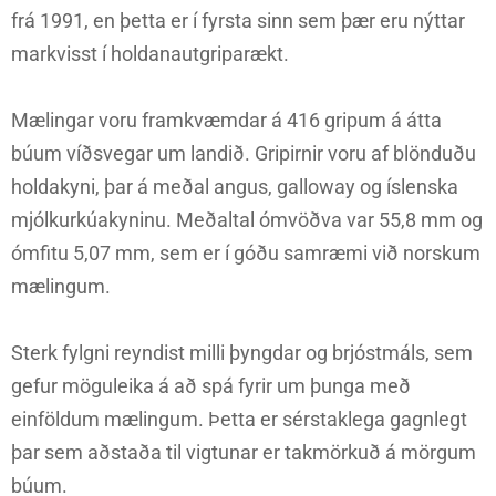
frá 1991, en þetta er í fyrsta sinn sem þær eru nýttar
markvisst í holdanautgriparækt.
Mælingar voru framkvæmdar á 416 gripum á átta
búum víðsvegar um landið. Gripirnir voru af blönduðu
holdakyni, þar á meðal angus, galloway og íslenska
mjólkurkúakyninu. Meðaltal ómvöðva var 55,8 mm og
ómfitu 5,07 mm, sem er í góðu samræmi við norskum
mælingum.
Sterk fylgni reyndist milli þyngdar og brjóstmáls, sem
gefur möguleika á að spá fyrir um þunga með
einföldum mælingum. Þetta er sérstaklega gagnlegt
þar sem aðstaða til vigtunar er takmörkuð á mörgum
búum.