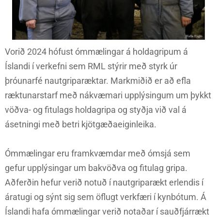
Vorið 2024 hófust ómmælingar á holdagripum á
Íslandi í verkefni sem RML stýrir með styrk úr
þróunarfé nautgriparæktar. Markmiðið er að efla
ræktunarstarf með nákvæmari upplýsingum um þykkt
vöðva- og fitulags holdagripa og styðja við val á
ásetningi með betri kjötgæðaeiginleika.
Ómmælingar eru framkvæmdar með ómsjá sem
gefur upplýsingar um bakvöðva og fitulag gripa.
Aðferðin hefur verið notuð í nautgriparækt erlendis í
áratugi og sýnt sig sem öflugt verkfæri í kynbótum. Á
Íslandi hafa ómmælingar verið notaðar í sauðfjárrækt