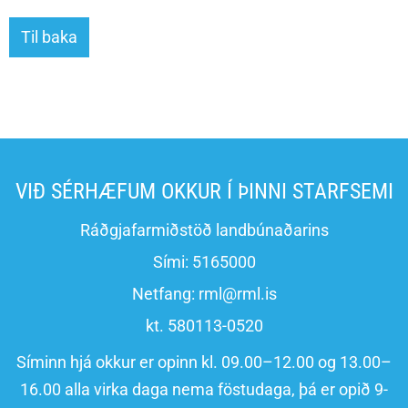
Til baka
VIÐ SÉRHÆFUM OKKUR Í ÞINNI STARFSEMI
Ráðgjafarmiðstöð landbúnaðarins
Sími:
5165000
Netfang:
rml@rml.is
kt. 580113-0520
Síminn hjá okkur er opinn kl. 09.00–12.00 og 13.00–
16.00 alla virka daga nema föstudaga, þá er opið 9-