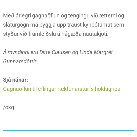
Með árlegri gagnaöflun og tengingu við ætterni og
sláturgögn má byggja upp traust kynbótamat sem
styður við framleiðslu á hágæða nautakjöti.
Á myndinni eru Ditte Clausen og Linda Margrét
Gunnarsdóttir
Sjá nánar:
Gagnaöflun til eflingar ræktunarstarfs holdagripa
/okg