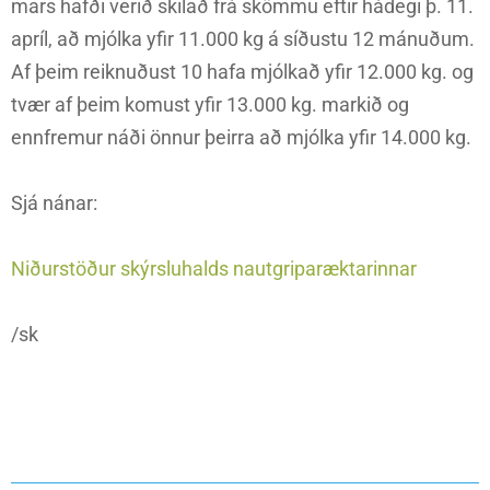
mars hafði verið skilað frá skömmu eftir hádegi þ. 11.
apríl, að mjólka yfir 11.000 kg á síðustu 12 mánuðum.
Af þeim reiknuðust 10 hafa mjólkað yfir 12.000 kg. og
tvær af þeim komust yfir 13.000 kg. markið og
ennfremur náði önnur þeirra að mjólka yfir 14.000 kg.
Sjá nánar:
Niðurstöður skýrsluhalds nautgriparæktarinnar
/sk