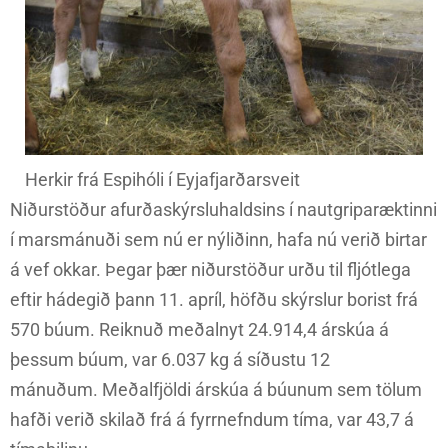
Herkir frá Espihóli í Eyjafjarðarsveit
Niðurstöður afurðaskýrsluhaldsins í nautgriparæktinni
í marsmánuði sem nú er nýliðinn, hafa nú verið birtar
á vef okkar. Þegar þær niðurstöður urðu til fljótlega
eftir hádegið þann 11. apríl, höfðu skýrslur borist frá
570 búum. Reiknuð meðalnyt 24.914,4 árskúa á
þessum búum, var 6.037 kg á síðustu 12
mánuðum. Meðalfjöldi árskúa á búunum sem tölum
hafði verið skilað frá á fyrrnefndum tíma, var 43,7 á