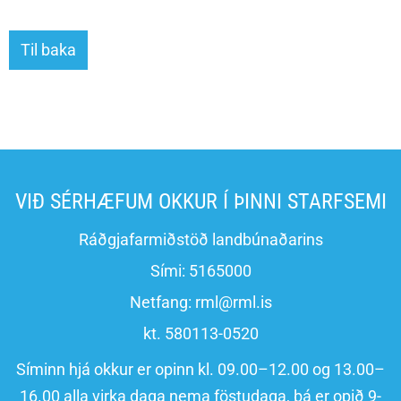
Til baka
VIÐ SÉRHÆFUM OKKUR Í ÞINNI STARFSEMI
Ráðgjafarmiðstöð landbúnaðarins
Sími:
5165000
Netfang:
rml@rml.is
kt. 580113-0520
Síminn hjá okkur er opinn kl. 09.00–12.00 og 13.00–
16.00 alla virka daga nema föstudaga, þá er opið 9-