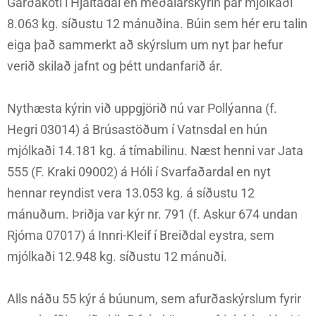
Garðakoti í Hjaltadal en meðalárskýrin þar mjólkaði
8.063 kg. síðustu 12 mánuðina. Búin sem hér eru talin
eiga það sammerkt að skýrslum um nyt þar hefur
verið skilað jafnt og þétt undanfarið ár.
Nythæsta kýrin við uppgjörið nú var Pollýanna (f.
Hegri 03014) á Brúsastöðum í Vatnsdal en hún
mjólkaði 14.181 kg. á tímabilinu. Næst henni var Jata
555 (F. Kraki 09002) á Hóli í Svarfaðardal en nyt
hennar reyndist vera 13.053 kg. á síðustu 12
mánuðum. Þriðja var kýr nr. 791 (f. Askur 674 undan
Rjóma 07017) á Innri-Kleif í Breiðdal eystra, sem
mjólkaði 12.948 kg. síðustu 12 mánuði.
Alls náðu 55 kýr á búunum, sem afurðaskýrslum fyrir