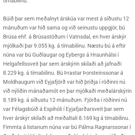
tímabilinu.
Búið þar sem meðalnyt árskúa var mest á síðustu 12
mánuðum var hið sama og við seinustu uppgjör, bú
Brúsa ehf. á Brúsastöðum í Vatnsdal, en hver árskýr
mjólkaði þar 9.055 kg. á tímabilinu. Næstu bú á eftir
núna var bú Guðlaugar og Eybergs á Hraunhálsi í
Helgafellssveit þar sem árskýrin skilaði að jafnaði
8.229 kg. á tímabilinu. Bú Þrastar Þorsteinssonar á
Moldhaugum við Eyjafjörð var hið þriðja í röðinni nú
við nýliðin mánaðamót en þar mjólkaði meðalárskýrin
8.189 kg. á síðustu 12 mánuðum. Fjórða í röðinni nú
var Félagsbúið á Espihóli í Eyjafjarðarsveit þar sem
hver árskýr skilaði að meðaltali 8.169 kg á tímabilinu.
Fimmta á listanum núna var bú Pálma Ragnarssonar í