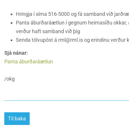
Hringja í síma 516-5000 og fá samband við jarðr
Panta áburðaráætlun í gegnum heimasíðu okkar, á f
verður haft samband við þig
Senda tölvupóst á rml@rml.is og erindinu verður k
Sjá nánar:
Panta áburðaráætlun
/okg
Til baka