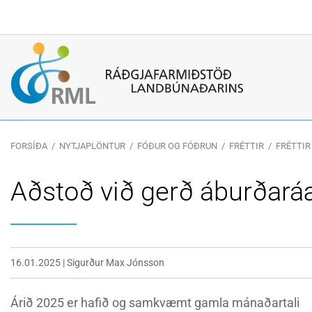
Leitarorð
FORSÍÐA
/
NYTJAPLÖNTUR
/
FÓÐUR OG FÓÐRUN
/
FRÉTTIR
/
FRÉTTIR
Aðstoð við gerð áburðará
16.01.2025
|
Sigurður Max Jónsson
Árið 2025 er hafið og samkvæmt gamla mánaðartali