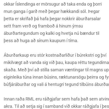
okkar Íslendinga er mörsugur að taka enda og þorri
mun ganga í garð með þegar hækkandi sól. Þegar
þetta er skrifað þá hafa þegar nokkrir áburðarsalar
sett fram verð og framboð á hinum ýmsu
áburðartegundum og kalki og hvetja nú bændur til
þess að huga að sínum kaupum í tíma.
Áburðarkaup eru stór kostnaðarliður í búrekstri og því
mikilvægt að vanda sig við þau, kaupa réttu tegundirnar,
skaða. Með því að stilla saman væntingar til magns upps
eiginleika túna innan búsins, ræktunarsögu þeirra og f
búfjáráburðar og vali á hentugri tegund tilbúins áburðar
Innan raða RML eru ráðgjafar sem hafa það sem atvinn
akra. Til að setja sig í samband við okkar ráðgjafa í þ