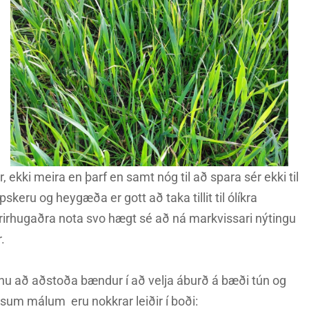
 ekki meira en þarf en samt nóg til að spara sér ekki til
keru og heygæða er gott að taka tillit til ólíkra
yrirhugaðra nota svo hægt sé að ná markvissari nýtingu
.
u að aðstoða bændur í að velja áburð á bæði tún og
essum málum eru nokkrar leiðir í boði: