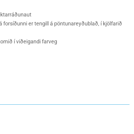
æktarráðunaut
orsíðunni er tengill á pöntunareyðublað, í kjölfarið
omið í viðeigandi farveg