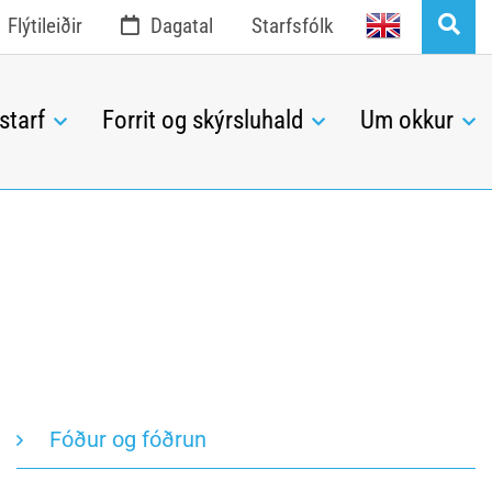
English
Flýtileiðir
Dagatal
Starfsfólk
starf
Forrit og skýrsluhald
Um okkur
Fóður og fóðrun