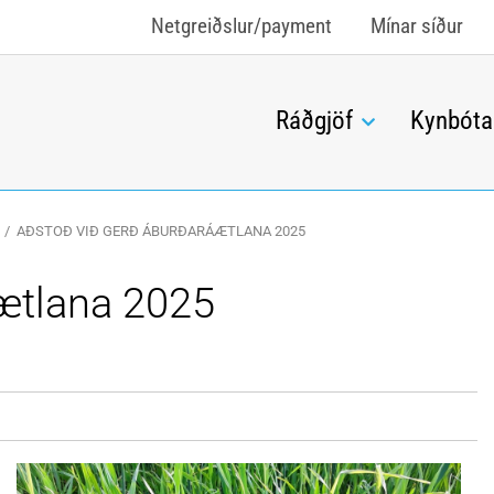
Netgreiðslur/payment
Mínar síður
Ráðgjöf
Kynbóta
/
AÐSTOÐ VIÐ GERÐ ÁBURÐARÁÆTLANA 2025
ætlana 2025