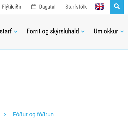
English
Flýtileiðir
Dagatal
Starfsfólk
starf
Forrit og skýrsluhald
Um okkur
Fóður og fóðrun