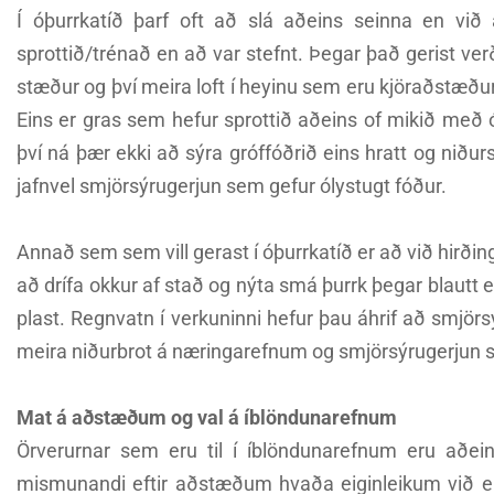
Í óþurrkatíð þarf oft að slá aðeins seinna en við
sprottið/trénað en að var stefnt. Þegar það gerist verð
stæður og því meira loft í heyinu sem eru kjöraðstæður 
Eins er gras sem hefur sprottið aðeins of mikið með ó
því ná þær ekki að sýra gróffóðrið eins hratt og niðu
jafnvel smjörsýrugerjun sem gefur ólystugt fóður.
Annað sem sem vill gerast í óþurrkatíð er að við hirðin
að drífa okkur af stað og nýta smá þurrk þegar blautt
plast. Regnvatn í verkuninni hefur þau áhrif að smjörsý
meira niðurbrot á næringarefnum og smjörsýrugerjun se
Mat á aðstæðum og val á íblöndunarefnum
Örverurnar sem eru til í íblöndunarefnum eru aðein
mismunandi eftir aðstæðum hvaða eiginleikum við eru