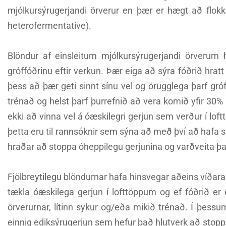
mjólkursýrugerjandi örverur en þær er hægt að flokka
heterofermentative).
Blöndur af einsleitum mjólkursýrugerjandi örverum
gróffóðrinu eftir verkun. Þær eiga að sýra fóðrið hratt 
þess að þær geti sinnt sínu vel og örugglega þarf gró
trénað og helst þarf þurrefnið að vera komið yfir 30%
ekki að vinna vel á óæskilegri gerjun sem verður í loft
þetta eru til rannsóknir sem sýna að með því að hafa s
hraðar að stoppa óheppilegu gerjunina og varðveita þ
Fjölbreytilegu blöndurnar hafa hinsvegar aðeins víðara 
tækla óæskilega gerjun í lofttöppum og ef fóðrið er 
örverurnar, lítinn sykur og/eða mikið trénað. Í þessu
einnig ediksýrugerjun sem hefur það hlutverk að stop