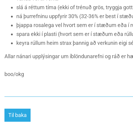
slá á réttum tíma (ekki of trénuð grös, tryggja got
ná þurrefninu uppfyrir 30% (32-36% er best í stæ
þjappa rosalega vel hvort sem er í stæðum eða í r
spara ekki í plasti (hvort sem er í stæðum eða rúl
keyra rúllum heim strax þannig að verkunin eigi sé
Allar nánari upplýsingar um íblöndunarefni og ráð er
boo/okg
Til baka