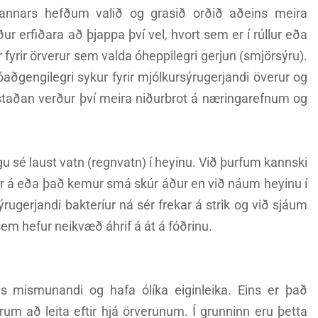
 annars hefðum valið og grasið orðið aðeins meira
ur erfiðara að þjappa því vel, hvort sem er í rúllur eða
fyrir örverur sem valda óheppilegri gerjun (smjörsýru).
aðgengilegri sykur fyrir mjólkursýrugerjandi överur og
rstaðan verður því meira niðurbrot á næringarefnum og
gu sé laust vatn (regnvatn) í heyinu. Við þurfum kannski
 er á eða það kemur smá skúr áður en við náum heyinu í
rugerjandi bakteríur ná sér frekar á strik og við sjáum
m hefur neikvæð áhrif á át á fóðrinu.
s mismunandi og hafa ólíka eiginleika. Eins er það
m að leita eftir hjá örverunum. Í grunninn eru þetta