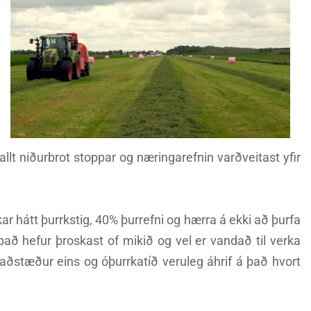
allt niðurbrot stoppar og næringarefnin varðveitast yfir
ar hátt þurrkstig, 40% þurrefni og hærra á ekki að þurfa
n það hefur þroskast of mikið og vel er vandað til verka
aðstæður eins og óþurrkatíð veruleg áhrif á það hvort