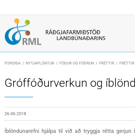
Leitarorð
FORSÍÐA
/
NYTJAPLÖNTUR
/
FÓÐUR OG FÓÐRUN
/
FRÉTTIR
/
FRÉTTIR
Gróffóðurverkun og íblön
26.06.2018
Íblöndunarefni hjálpa til við að tryggja rétta gerjun í