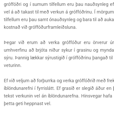
gróffóðri og í sumum tilfellum eru þau nauðsynleg ef
vel á að takast til með verkun á gróffóðrinu. Í mörgum
tilfellum eru þau samt ónauðsynleg og bara til að auka
kostnað við gróffóðurframleiðsluna.
Þegar við erum að verka gróffóður eru örverur úr
umhverfinu að brjóta niður sykur í grasinu og mynda
sýru. Þannig lækkar sýrustigið í gróffóðrinu þangað til 
veturinn.
Ef við veljum að forþurrka og verka gróffóðrið með frek
íblöndunarefni í fyrrislátt. Ef grasið er slegið áður e
tekst verkunin vel án íblöndunarefna. Hinsvegar hafa 
þetta geti heppnast vel.