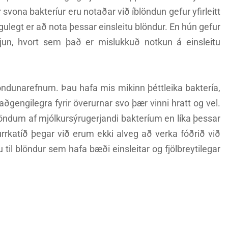
svona bakteríur eru notaðar við íblöndun gefur yfirleitt
gulegt er að nota þessar einsleitu blöndur. En hún gefur
jun, hvort sem það er mislukkuð notkun á einsleitu
öndunarefnum. Þau hafa mis mikinn þéttleika baktería,
aðgengilegra fyrir överurnar svo þær vinni hratt og vel.
öndum af mjólkursýrugerjandi bakteríum en líka þessar
urrkatíð þegar við erum ekki alveg að verka fóðrið við
il blöndur sem hafa bæði einsleitar og fjölbreytilegar