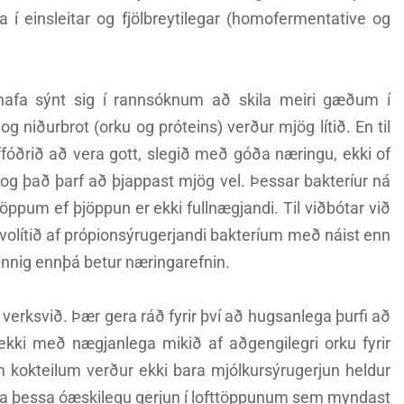
 í einsleitar og fjölbreytilegar (homofermentative og
 hafa sýnt sig í rannsóknum að skila meiri gæðum í
og niðurbrot (orku og próteins) verður mjög lítið. En til
ffóðrið að vera gott, slegið með góða næringu, ekki of
 og það þarf að þjappast mjög vel. Þessar bakteríur ná
töppum ef þjöppun er ekki fullnægjandi. Til viðbótar við
volítið af própionsýrugerjandi bakteríum með náist enn
annig ennþá betur næringarefnin.
verksvið. Þær gera ráð fyrir því að hugsanlega þurfi að
ekki með nægjanlega mikið af aðgengilegri orku fyrir
m kokteilum verður ekki bara mjólkursýrugerjun heldur
pa þessa óæskilegu gerjun í lofttöppunum sem myndast