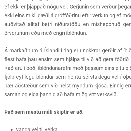
ef ekki er þjappað nógu vel. Gerjunin sem verður þegar 
ekki eins mikil gæði á gróffóðrinu eftir verkun og ef mö
auðvitað alltaf betri niðurstöðu en misheppnuð ger
örverunum eða með engri íblöndun.
Á markaðnum á Íslandi í dag eru nokkrar gerðir af íbl
flest hafa þau ensím sem hjálpa til við að gera fóðrið 
Það eru í boði íblöndunarefni með þessum einsleitu bl
fjölbreytilegu blöndur sem henta sérstaklega vel í óþ
þær aðstæður sem við helst myndum kjósa. Einnig eru t
saman og eiga þannig að hafa mjög vítt verksvið.
Það sem mestu máli skiptir er að
:
vanda vel til verka