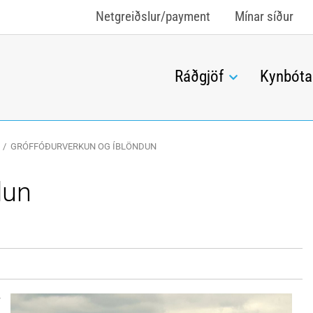
Netgreiðslur/payment
Mínar síður
Ráðgjöf
Kynbóta
/
GRÓFFÓÐURVERKUN OG ÍBLÖNDUN
dun