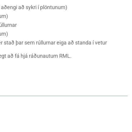
t aðengi að sykri í plöntunum)
ðum)
úllurnar
lum)
r stað þar sem rúllurnar eiga að standa í vetur
 hægt að fá hjá ráðunautum RML.