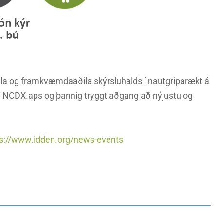
ila og framkvæmdaaðila skýrsluhalds í nautgriparækt á
 af NCDX.aps og þannig tryggt aðgang að nýjustu og
ps://www.idden.org/news-events