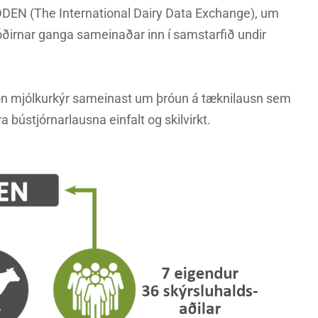
DDEN (The International Dairy Data Exchange), um
ðirnar ganga sameinaðar inn í samstarfið undir
ón mjólkurkýr sameinast um þróun á tæknilausn sem
a bústjórnarlausna einfalt og skilvirkt.