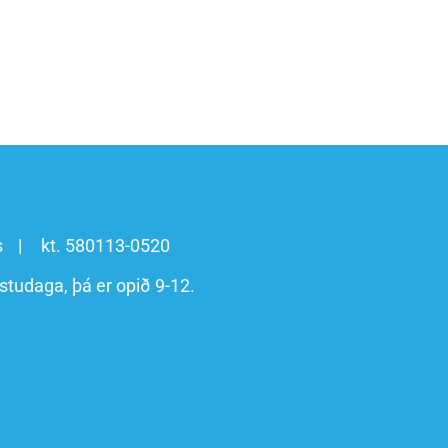
s
kt. 580113-0520
studaga, þá er opið 9-12.