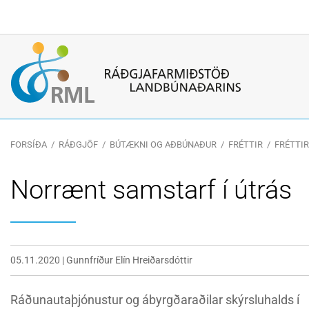
Leitarorð
FORSÍÐA
/
RÁÐGJÖF
/
BÚTÆKNI OG AÐBÚNAÐUR
/
FRÉTTIR
/
FRÉTTIR
Norrænt samstarf í útrás
05.11.2020
|
Gunnfríður Elín Hreiðarsdóttir
Ráðunautaþjónustur og ábyrgðaraðilar skýrsluhalds í