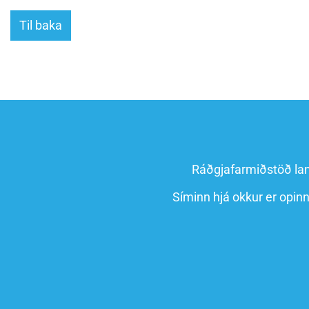
Til baka
Ráðgjafarmiðstöð la
Síminn hjá okkur er opin