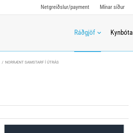
Netgreiðslur/payment
Mínar síður
Ráðgjöf
Kynbóta
/
NORRÆNT SAMSTARF Í ÚTRÁS