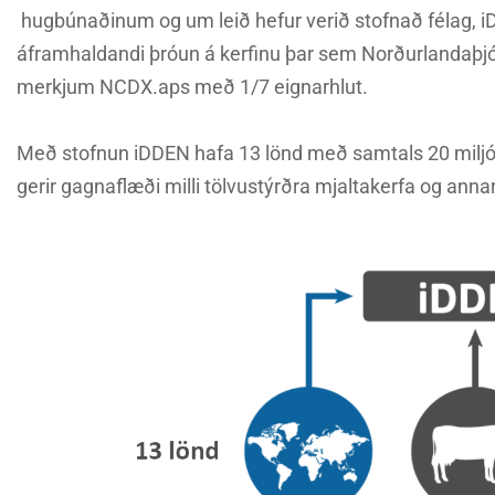
hugbúnaðinum og um leið hefur verið stofnað félag, i
áframhaldandi þróun á kerfinu þar sem Norðurlandaþjó
merkjum NCDX.aps með 1/7 eignarhlut.
Með stofnun iDDEN hafa 13 lönd með samtals 20 milj
gerir gagnaflæði milli tölvustýrðra mjaltakerfa og annar