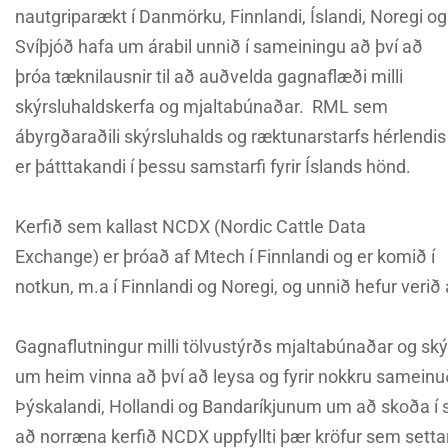
nautgriparækt í Danmörku, Finnlandi, Íslandi, Noregi og
Svíþjóð hafa um árabil unnið í sameiningu að því að
þróa tæknilausnir til að auðvelda gagnaflæði milli
skýrsluhaldskerfa og mjaltabúnaðar. RML sem
ábyrgðaraðili skýrsluhalds og ræktunarstarfs hérlendis
er þátttakandi í þessu samstarfi fyrir Íslands hönd.
Kerfið sem kallast NCDX (Nordic Cattle Data
Exchange) er þróað af Mtech í Finnlandi og er komið í
notkun, m.a í Finnlandi og Noregi, og unnið hefur verið 
Gagnaflutningur milli tölvustýrðs mjaltabúnaðar og ský
um heim vinna að því að leysa og fyrir nokkru sameinuðus
Þýskalandi, Hollandi og Bandaríkjunum um að skoða í
að norræna kerfið NCDX uppfyllti þær kröfur sem setta