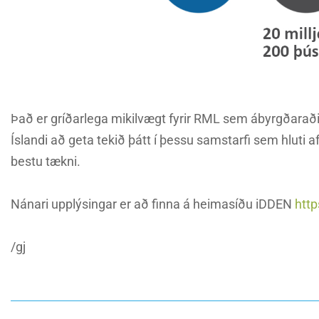
Það er gríðarlega mikilvægt fyrir RML sem ábyrgðarað
Íslandi að geta tekið þátt í þessu samstarfi sem hluti
bestu tækni.
Nánari upplýsingar er að finna á heimasíðu iDDEN
htt
/gj