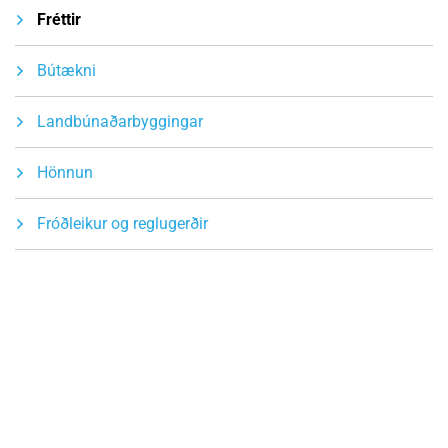
Fréttir
Bútækni
Landbúnaðarbyggingar
Hönnun
Fróðleikur og reglugerðir