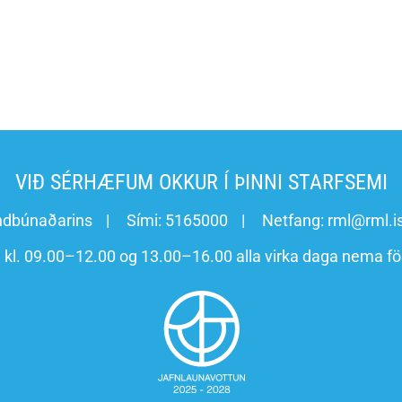
VIÐ SÉRHÆFUM OKKUR Í ÞINNI STARFSEMI
ndbúnaðarins
Sími:
5165000
Netfang:
rml@rml.i
n kl. 09.00–12.00 og 13.00–16.00 alla virka daga nema fö