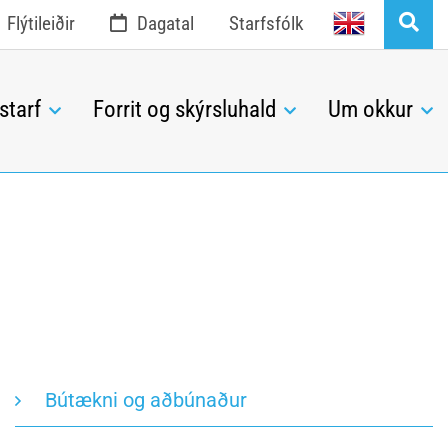
English
Flýtileiðir
Dagatal
Starfsfólk
starf
Forrit og skýrsluhald
Um okkur
Bútækni og aðbúnaður