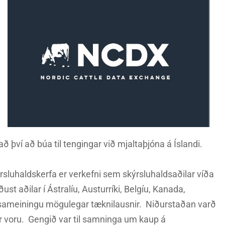
að því að búa til tengingar við mjaltaþjóna á Íslandi.
rsluhaldskerfa er verkefni sem skýrsluhaldsaðilar víða
t aðilar í Ástralíu, Austurríki, Belgíu, Kanada,
 sameiningu mögulegar tæknilausnir. Niðurstaðan varð
r voru. Gengið var til samninga um kaup á