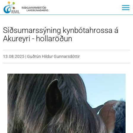
Síðsumarssýning kynbótahrossa á
Akureyri - hollaröðun
13.08.2025
|
Guðrún Hildur Gunnarsdóttir