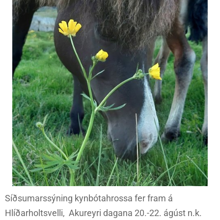
Síðsumarssýning kynbótahrossa fer fram á
Hlíðarholtsvelli, Akureyri dagana 20.-22. ágúst n.k.