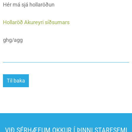
Hér má sjá hollaröðun
Hollaröð Akureyri síðsumars
ghg/agg
Til baka
VIÐ SÉRHÆFUM OKKUR Í ÞINNI STARFSEMI