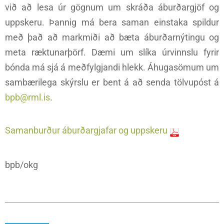
við að lesa úr gögnum um skráða áburðargjöf og
uppskeru. Þannig má bera saman einstaka spildur
með það að markmiði að bæta áburðarnýtingu og
meta ræktunarþörf. Dæmi um slíka úrvinnslu fyrir
bónda má sjá á meðfylgjandi hlekk. Áhugasömum um
sambærilega skýrslu er bent á að senda tölvupóst á
bpb@rml.is
.
Samanburður áburðargjafar og uppskeru
bpb/okg