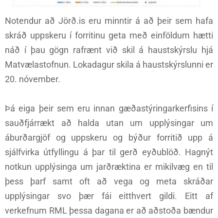
Notendur að Jörð.is eru minntir á að þeir sem hafa
skráð uppskeru í forritinu geta með einföldum hætti
náð í þau gögn rafrænt við skil á haustskýrslu hjá
Matvælastofnun. Lokadagur skila á haustskýrslunni er
20. nóvember.
Þá eiga þeir sem eru innan gæðastýringarkerfisins í
sauðfjárrækt að halda utan um upplýsingar um
áburðargjöf og uppskeru og býður forritið upp á
sjálfvirka útfyllingu á þar til gerð eyðublöð. Hagnýt
notkun upplýsinga um jarðræktina er mikilvæg en til
þess þarf samt oft að vega og meta skráðar
upplýsingar svo þær fái eitthvert gildi. Eitt af
verkefnum RML þessa dagana er að aðstoða bændur