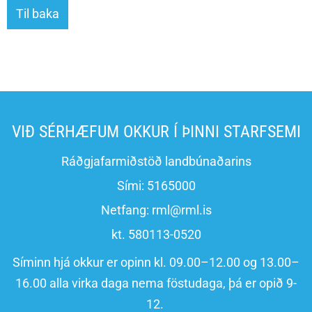
Til baka
VIÐ SÉRHÆFUM OKKUR Í ÞINNI STARFSEMI
Ráðgjafarmiðstöð landbúnaðarins
Sími:
5165000
Netfang:
rml@rml.is
kt. 580113-0520
Síminn hjá okkur er opinn kl. 09.00–12.00 og 13.00–
16.00 alla virka daga nema föstudaga, þá er opið 9-
12.