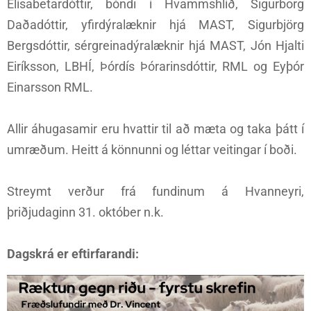
Elísabetardóttir, bóndi í Hvammshlíð, Sigurborg
Daðadóttir, yfirdýralæknir hjá MAST, Sigurbjörg
Bergsdóttir, sérgreinadýralæknir hjá MAST, Jón Hjalti
Eiríksson, LBHÍ, Þórdís Þórarinsdóttir, RML og Eyþór
Einarsson RML.
Allir áhugasamir eru hvattir til að mæta og taka þátt í
umræðum. Heitt á könnunni og léttar veitingar í boði.
Streymt verður frá fundinum á Hvanneyri,
þriðjudaginn 31. október n.k.
Dagskrá er eftirfarandi: