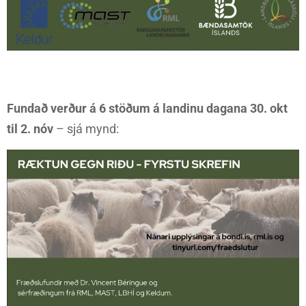
Fundað verður á 6 stöðum á landinu dagana 30. okt
til 2. nóv
– sjá mynd: