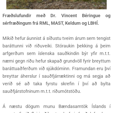
Fræðslufundir með Dr. Vincent Béringue og
sérfræðingum frá RML, MAST, Keldum og LBHÍ.
Mikið hefur áunnist á síðustu tveim árum sem tengist
baráttunni við riðuveiki. Stóraukin þekking á þeim
arfgerðum sem íslenska sauðkindin býr yfir m.t.t.
næmi gegn riðu hefur skapað grundvöll fyrir breyttum
baráttuaðferðum við sjúkdóminn. Framundan eru því
breyttar áherslur í sauðfjárræktinni og má segja að
verið sé að taka fyrstu skrefin í því að bylta
sauðfjárstofninum m.t.t. riðumótstöðu.
Á næstu dögum munu Bændasamtök Íslands í