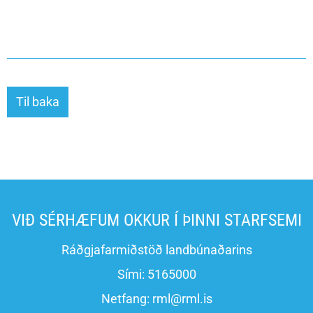
Til baka
VIÐ SÉRHÆFUM OKKUR Í ÞINNI STARFSEMI
Ráðgjafarmiðstöð landbúnaðarins
Sími:
5165000
Netfang:
rml@rml.is