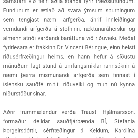
samstarfi við fleiri aðila standa fyrir fræðslufundum.
Fundunum er ætlað að svara ýmsum spurningum
sem tengjast næmi arfgerða, áhrif innleiðingar
verndandi arfgerða á stofninn, ræktunaráherslur og
almenn atriði varðandi baráttuna við riðuveiki. Meðal
fyrirlesara er frakkinn Dr. Vincent Béringue, einn helsti
riðusérfræðingur heims, en hann hefur á síðustu
mánuðum lagt stund á umfangsmiklar rannsóknir á
næmi þeirra mismunandi arfgerða sem finnast í
íslensku sauðfé m.t.t. riðuveiki og mun nú kynna
niðurstöður sínar.
Aðrir frummælendur verða Trausti Hjálmarsson,
formaður deildar sauðfjárbænda BÍ, Stefanía
Þorgeirsdóttir, sérfræðingur á Keldum, Karólína