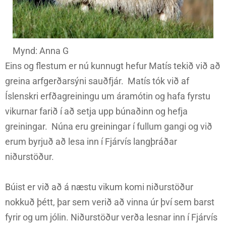
Mynd: Anna G
Eins og flestum er nú kunnugt hefur Matís tekið við að
greina arfgerðarsýni sauðfjár. Matís tók við af
Íslenskri erfðagreiningu um áramótin og hafa fyrstu
vikurnar farið í að setja upp búnaðinn og hefja
greiningar. Núna eru greiningar í fullum gangi og við
erum byrjuð að lesa inn í Fjárvís langþráðar
niðurstöður.
Búist er við að á næstu vikum komi niðurstöður
nokkuð þétt, þar sem verið að vinna úr því sem barst
fyrir og um jólin. Niðurstöður verða lesnar inn í Fjárvís