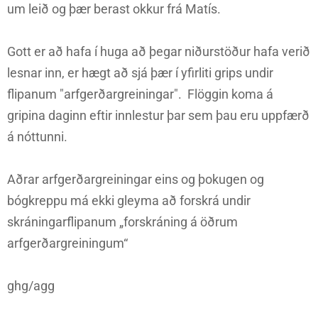
um leið og þær berast okkur frá Matís.
Gott er að hafa í huga að þegar niðurstöður hafa verið
lesnar inn, er hægt að sjá þær í yfirliti grips undir
flipanum "arfgerðargreiningar". Flöggin koma á
gripina daginn eftir innlestur þar sem þau eru uppfærð
á nóttunni.
Aðrar arfgerðargreiningar eins og þokugen og
bógkreppu má ekki gleyma að forskrá undir
skráningarflipanum „forskráning á öðrum
arfgerðargreiningum“
ghg/agg