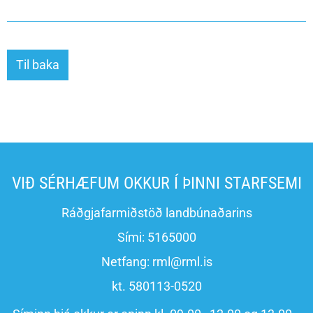
Til baka
VIÐ SÉRHÆFUM OKKUR Í ÞINNI STARFSEMI
Ráðgjafarmiðstöð landbúnaðarins
Sími:
5165000
Netfang:
rml@rml.is
kt. 580113-0520