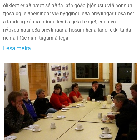
ólíklegt er að hægt sé að fá jafn góða þjónustu við hönnun
fjósa og leiðbeiningar við byggingu eða breytingar fjósa hér
á landi og kúabændur erlendis geta fengið, enda eru
nýbyggingar eða breytingar á fjósum hér á landi ekki taldar
nema í fáeinum tugum árlega.
Lesa meira