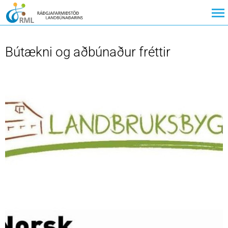
Bútækni og aðbúnaður fréttir