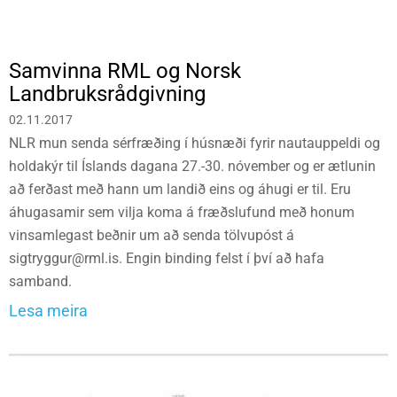
Samvinna RML og Norsk
Landbruksrådgivning
02.11.2017
NLR mun senda sérfræðing í húsnæði fyrir nautauppeldi og
holdakýr til Íslands dagana 27.-30. nóvember og er ætlunin
að ferðast með hann um landið eins og áhugi er til. Eru
áhugasamir sem vilja koma á fræðslufund með honum
vinsamlegast beðnir um að senda tölvupóst á
sigtryggur@rml.is. Engin binding felst í því að hafa
samband.
Lesa meira