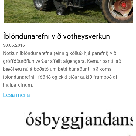
Íblöndunarefni við votheysverkun
30.06.2016
Notkun íblöndunarefna (einnig kölluð hjálparefni) við
gróffóðuröflun verður sífellt algengara. Kemur þar til að
bæði eru nú á boðstólum betri búnaður til að koma
íblöndunarefni í fóðrið og ekki síður aukið framboð af
hjálparefnum.
Lesa meira