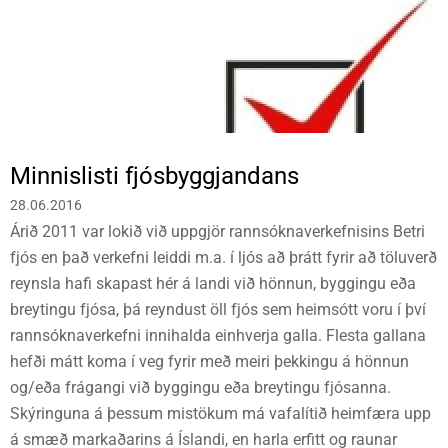
Minnislisti fjósbyggjandans
28.06.2016
Árið 2011 var lokið við uppgjör rannsóknaverkefnisins Betri
fjós en það verkefni leiddi m.a. í ljós að þrátt fyrir að töluverð
reynsla hafi skapast hér á landi við hönnun, byggingu eða
breytingu fjósa, þá reyndust öll fjós sem heimsótt voru í því
rannsóknaverkefni innihalda einhverja galla. Flesta gallana
hefði mátt koma í veg fyrir með meiri þekkingu á hönnun
og/eða frágangi við byggingu eða breytingu fjósanna.
Skýringuna á þessum mistökum má vafalítið heimfæra upp
á smæð markaðarins á Íslandi, en harla erfitt og raunar