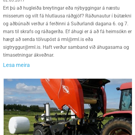
02.03.2017
Ert þú að hugleiða breytingar eða nýbyggingar á næstu
misserum og vilt fá hlutlausa ráðgjöf? Ráðunautur í bútækni
og aðbúnaði verður á ferðinni á Suðurlandi dagana 6. og 7.
mars til skrafs og ráðagerða. Ef áhugi er á að fá heimsókn er
hægt að senda tölvupóst á rml@rml.is eða
sigtryggur@rml.is. Haft verður samband við áhugasama og
tímasetningar ákveðnar.
Lesa meira