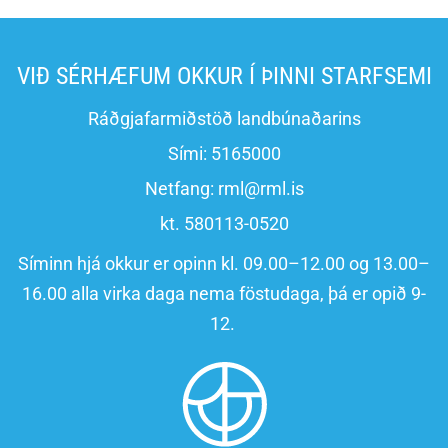
VIÐ SÉRHÆFUM OKKUR Í ÞINNI STARFSEMI
Ráðgjafarmiðstöð landbúnaðarins
Sími:
5165000
Netfang:
rml@rml.is
kt. 580113-0520
Síminn hjá okkur er opinn kl. 09.00–12.00 og 13.00–
16.00 alla virka daga nema föstudaga, þá er opið 9-
12.