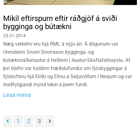
Mikil eftirspurn eftir ráðgjöf á sviði
bygginga og bútækni
23.01.2014
Næg verkefni eru hjá RML á nýju ári. Á dögunum var
Unnsteinn Snorri Snorrason bygginga- og
bútækniráðunautur á ferðinni í Austur-Skaftafellssýslu. Af
því tilefni var haldinn fræðslufundur um fjósbyggingar á
fjósloftinu hjá Eiríki og Elínu á Seljavöllum í Nesjum og var
meðfylgjandi mynd tekin á þeim fundi.
Lesa meira
1
2
3