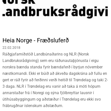
Heia Norge - Fræðsluferð
22.02.2018
Ráðgjafamiðstöð Landbúnaðarins og NLR (Norsk
Landbruksrådgiving) sem eru ráðunautaþjónusta í eigu
norskra bænda standa fyrir bændaferð í byrjun nóvember
næstkomandi. Ekki er búið að ákveða dagskrána að fullu en
gert er ráð fyrir að ferðinni verði heitið til Trøndelag og taki 2-
3 daga. NLR í Trøndelag eru vanir að taka á móti hópum
annarstaðar frá í Noregi og sýna fjölbreyttar lausnir í
útihúsabyggingum og aðstæður í Trøndelag eru ekki svo
frábrugðnar íslenskum aðstæðum.