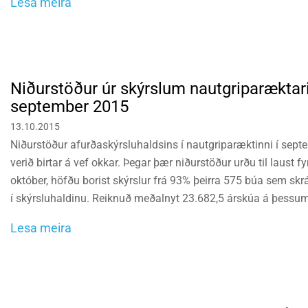
Lesa meira
Niðurstöður úr skýrslum nautgriparæktari
september 2015
13.10.2015
Niðurstöður afurðaskýrsluhaldsins í nautgriparæktinni í sept
verið birtar á vef okkar. Þegar þær niðurstöður urðu til laust fy
október, höfðu borist skýrslur frá 93% þeirra 575 búa sem skrá
í skýrsluhaldinu. Reiknuð meðalnyt 23.682,5 árskúa á þessu
5.808 kg
Lesa meira