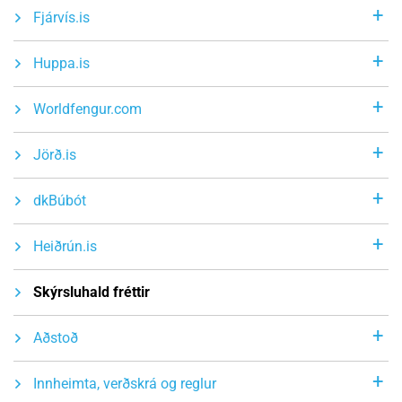
Fjárvís.is
Huppa.is
Worldfengur.com
Jörð.is
dkBúbót
Heiðrún.is
Skýrsluhald fréttir
Aðstoð
Innheimta, verðskrá og reglur