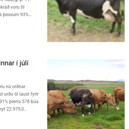
kráð voru til
a á þessum 93%
nar í júlí
eru nú orðnar
urðu til laust fyrir
á 91% þeirra 578 búa
nyt 22.979,0
ní) sl. 12 mánuði.