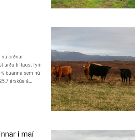
u nú orðnar
urðu til laust fyrir
á 90% búanna sem nú
325,7 árskúa á
nnar í maí