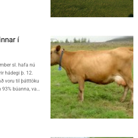
nnar í
ember sl. hafa nú
rir hádegi þ. 12.
ð voru til þátttöku
m 93% búanna, var