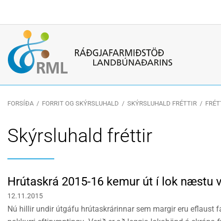
Leitarorð
FORSÍÐA
/
FORRIT OG SKÝRSLUHALD
/
SKÝRSLUHALD FRÉTTIR
/
FRÉT
Skýrsluhald fréttir
Hrútaskrá 2015-16 kemur út í lok næstu 
12.11.2015
Nú hillir undir útgáfu hrútaskrárinnar sem margir eru eflaust 