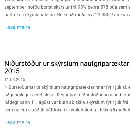
september, höfðu borist skýrslur frá 93% þeirra 578 búa sem s
þátttöku í skýrsluhaldinu. Reiknuð meðalnyt 23.385,9 árskú
búanna, var 5.790 kg á síðustu 12 mánuðum.
Lesa meira
Niðurstöður úr skýrslum nautgriparæktarin
2015
11.08.2015
Niðurstöðurnar úr skýrslum nautgriparæktarinnar fyrir júlí sl. 
aðgengilegar á vef okkar. Þegar þær niðurstöður sem nú birtast 
hádegi þann 11. ágúst var búið að skila skýrslum fyrir júlí fr
sem nú eru skráð til þátttöku í skýrsluhaldinu. Reiknuð meðal
árskúa á fyrrnefndum 91% búanna, var 5.761 kg (5.737 kg í jú
Lesa meira
Meðalfjöldi árskúa á þessum búum við uppgjörið nú var 43,7.