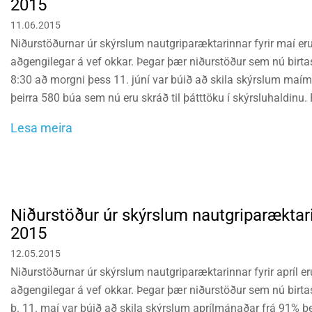
2015
11.06.2015
Niðurstöðurnar úr skýrslum nautgriparæktarinnar fyrir maí er
aðgengilegar á vef okkar. Þegar þær niðurstöður sem nú birtast
8:30 að morgni þess 11. júní var búið að skila skýrslum maí
þeirra 580 búa sem nú eru skráð til þátttöku í skýrsluhaldinu
22.144,9 árskúa á fyrrnefndum 89% búanna, var 5.746 kg sl.
Lesa meira
Niðurstöður úr skýrslum nautgriparæktarin
2015
12.05.2015
Niðurstöðurnar úr skýrslum nautgriparæktarinnar fyrir apríl e
aðgengilegar á vef okkar. Þegar þær niðurstöður sem nú birtas
þ. 11. maí var búið að skila skýrslum aprílmánaðar frá 91% þ