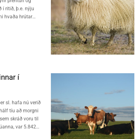
yrir prentun og
 ritið, þ.e. nýju
ni hvaða hrútar
ingar um samtals
nnar í
r sl. hafa nú verið
 hálf tíu að morgni
sem skráð voru til
úanna, var 5.842