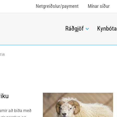
Netgreiðslur/payment
Mínar síður
Ráðgjöf
Kynbóta
TIR
viku
farnir að bíða með