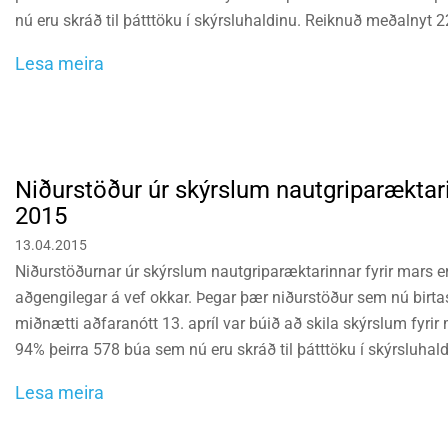
nú eru skráð til þátttöku í skýrsluhaldinu. Reiknuð meðalnyt 
fyrrnefndu 91% búanna, var 5.747 kg sl. 12 mánuði.
Lesa meira
Niðurstöður úr skýrslum nautgriparæktar
2015
13.04.2015
Niðurstöðurnar úr skýrslum nautgriparæktarinnar fyrir mars e
aðgengilegar á vef okkar. Þegar þær niðurstöður sem nú birtast
miðnætti aðfaranótt 13. apríl var búið að skila skýrslum fyri
94% þeirra 578 búa sem nú eru skráð til þátttöku í skýrsluhal
meðalnyt 23.020,4 árskúa á fyrrnefndum 94% búanna, var 5.7
Lesa meira
mánuði.