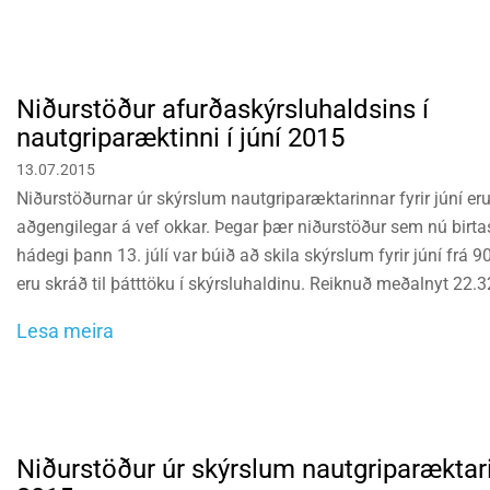
Niðurstöður afurðaskýrsluhaldsins í
nautgriparæktinni í júní 2015
13.07.2015
Niðurstöðurnar úr skýrslum nautgriparæktarinnar fyrir júní er
aðgengilegar á vef okkar. Þegar þær niðurstöður sem nú birtast 
hádegi þann 13. júlí var búið að skila skýrslum fyrir júní fr
eru skráð til þátttöku í skýrsluhaldinu. Reiknuð meðalnyt 22.
fyrrnefndum 90% búanna, var 5.737 kg sl. 12 mánuði.
Lesa meira
Niðurstöður úr skýrslum nautgriparæktari