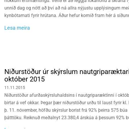
nokkurri eftirvæntingu. Verið er að leggja lokahönd á skrána f
unnið dag og nótt að því að ná allra nýjustu upplýsingum með í
kynbótamati fyrir hrútana. Áður hefur komið fram hér á síðun
verða á sæðingastöðvunum í vetur en í skránni verða upplýs
Lesa meira
45 kynbótahrúta.
Niðurstöður úr skýrslum nautgriparæktari
október 2015
11.11.2015
Niðurstöður afurðaskýrsluhaldsins í nautgriparæktinni í októbe
birtar á vef okkar. Þegar þær niðurstöður urðu til laust fyrir kl.
þ. 11. nóvember, höfðu skýrslur borist frá 92% þeirra 575 búa 
þátttöku. Reiknuð meðalnyt 23.380,4 árskúa á þessum 92% b
kg á síðustu 12 mánuðum.