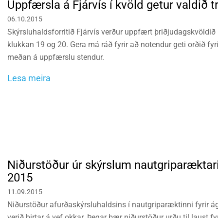
Uppfærsla á Fjárvís í kvöld getur valdið 
06.10.2015
Skýrsluhaldsforritið Fjárvís verður uppfært þriðjudagskvöldið 6
klukkan 19 og 20. Gera má ráð fyrir að notendur geti orðið fyr
meðan á uppfærslu stendur.
Lesa meira
Niðurstöður úr skýrslum nautgriparæktari
2015
11.09.2015
Niðurstöður afurðaskýrsluhaldsins í nautgriparæktinni fyrir ág
verið birtar á vef okkar. Þegar þær niðurstöður urðu til laust fy