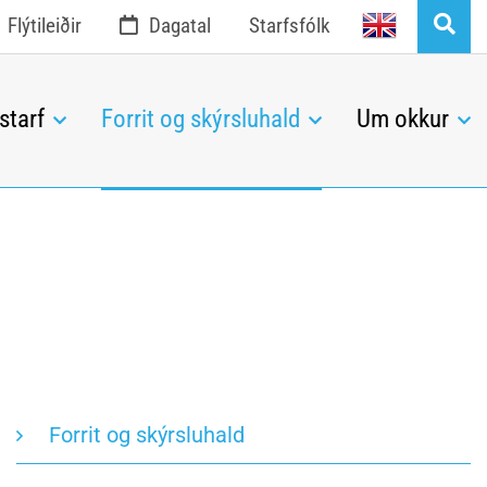
English
Flýtileiðir
Dagatal
Starfsfólk
starf
Forrit og skýrsluhald
Um okkur
Forrit og skýrsluhald