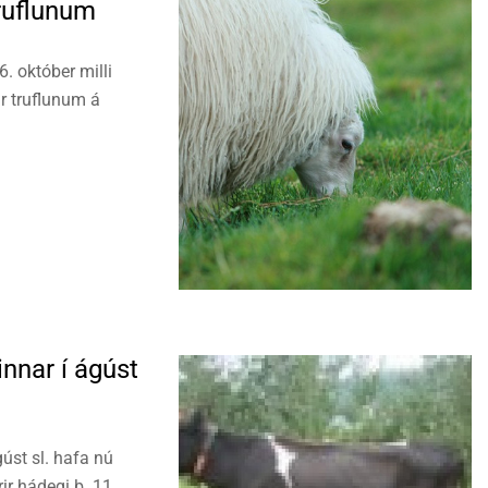
truflunum
. október milli
ir truflunum á
nnar í ágúst
úst sl. hafa nú
rir hádegi þ. 11.