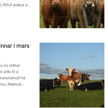
22.495,4 árskúa á
innar í mars
ru nú orðnar
 urðu til á
r marsmánuð frá
dinu. Reiknuð
49 kg sl. 12