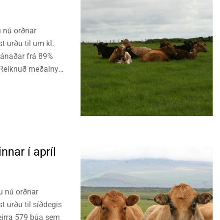
u nú orðnar
 urðu til um kl.
mánaðar frá 89%
. Reiknuð meðalnyt
 12 mánuði.
nar í apríl
ru nú orðnar
t urðu til síðdegis
eirra 579 búa sem