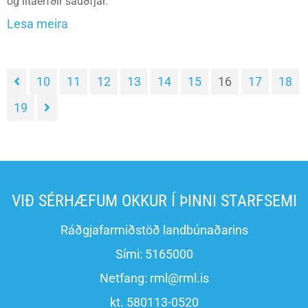
og litaerfðir sauðfjár.
Lesa meira
10
11
12
13
14
15
16
17
18
19
VIÐ SÉRHÆFUM OKKUR Í ÞINNI STARFSEMI
Ráðgjafarmiðstöð landbúnaðarins
Sími:
5165000
Netfang:
rml@rml.is
kt. 580113-0520