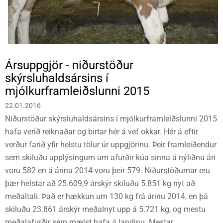
Ársuppgjör - niðurstöður
skýrsluhaldsársins í
mjólkurframleiðslunni 2015
22.01.2016
Niðurstöður skýrsluhaldsársins í mjólkurframleiðslunni 2015
hafa verið reiknaðar og birtar hér á vef okkar. Hér á eftir
verður farið yfir helstu tölur úr uppgjörinu. Þeir framleiðendur
sem skiluðu upplýsingum um afurðir kúa sinna á nýliðnu ári
voru 582 en á árinu 2014 voru þeir 579. Niðurstöðurnar eru
þær helstar að 25.609,9 árskýr skiluðu 5.851 kg nyt að
meðaltali. Það er hækkun um 130 kg frá árinu 2014, en þá
skiluðu 23.861 árskýr meðalnyt upp á 5.721 kg, og mestu
meðalafurðir sem mælst hafa á landinu. Mestar