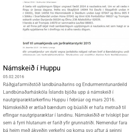
Námskeið í Huppu
05.02.2016
Ráðgjafarmiðstöð landbúnaðarins og Endurmenntunardeild
Landbúnaðarháskóla Íslands bjóða upp á námskeið í
nautgriparæktarkerfinu Huppu í febrúar og mars 2016.
Námskeiðið er ætlað bændum og búaliði er hafa metnað til
eflingar nautgriparæktar í landinu. Námskeiðið er tvískipt þar
sem á fyrri hlutanum er farið yfir grunnatriði. Nemendur fara
þá heim með ákveðin verkefni og koma svo aftur á seinni