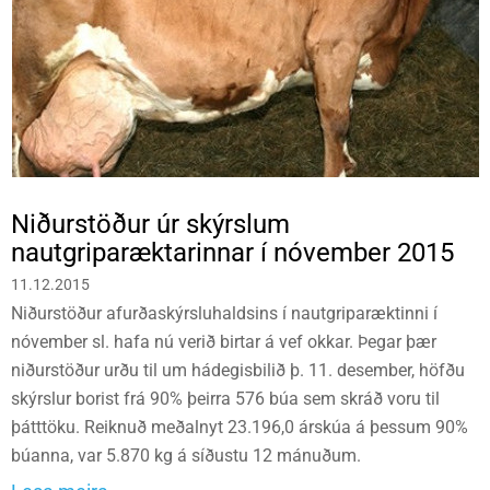
Niðurstöður úr skýrslum
nautgriparæktarinnar í nóvember 2015
11.12.2015
Niðurstöður afurðaskýrsluhaldsins í nautgriparæktinni í
nóvember sl. hafa nú verið birtar á vef okkar. Þegar þær
niðurstöður urðu til um hádegisbilið þ. 11. desember, höfðu
skýrslur borist frá 90% þeirra 576 búa sem skráð voru til
þátttöku. Reiknuð meðalnyt 23.196,0 árskúa á þessum 90%
búanna, var 5.870 kg á síðustu 12 mánuðum.