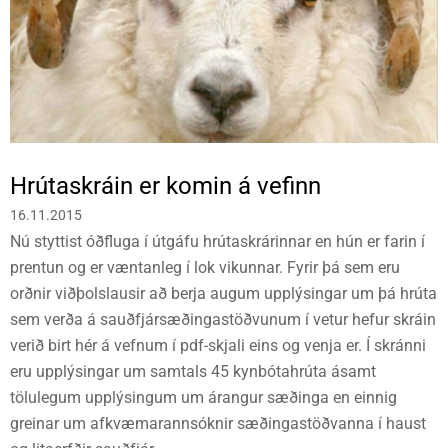
Hrútaskráin er komin á vefinn
16.11.2015
Nú styttist óðfluga í útgáfu hrútaskrárinnar en hún er farin í
prentun og er væntanleg í lok vikunnar. Fyrir þá sem eru
orðnir viðþolslausir að berja augum upplýsingar um þá hrúta
sem verða á sauðfjársæðingastöðvunum í vetur hefur skráin
verið birt hér á vefnum í pdf-skjali eins og venja er. Í skránni
eru upplýsingar um samtals 45 kynbótahrúta ásamt
tölulegum upplýsingum um árangur sæðinga en einnig
greinar um afkvæmarannsóknir sæðingastöðvanna í haust