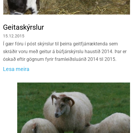
Geitaskýrslur
15.12.2015
Í gær fóru í póst skýrslur til þeirra geitfjárræktenda sem
skráðir voru með geitur á búfjárskýrslu haustið 2014. Þar er
óskað eftir gögnum fyrir framleiðsluárið 2014 til 2015.
Lesa meira