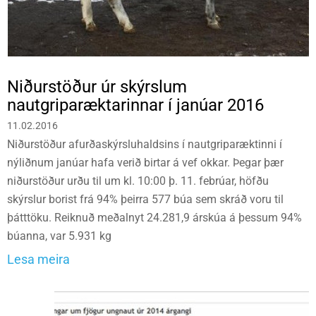
Niðurstöður úr skýrslum
nautgriparæktarinnar í janúar 2016
11.02.2016
Niðurstöður afurðaskýrsluhaldsins í nautgriparæktinni í
nýliðnum janúar hafa verið birtar á vef okkar. Þegar þær
niðurstöður urðu til um kl. 10:00 þ. 11. febrúar, höfðu
skýrslur borist frá 94% þeirra 577 búa sem skráð voru til
þátttöku. Reiknuð meðalnyt 24.281,9 árskúa á þessum 94%
búanna, var 5.931 kg
Lesa meira