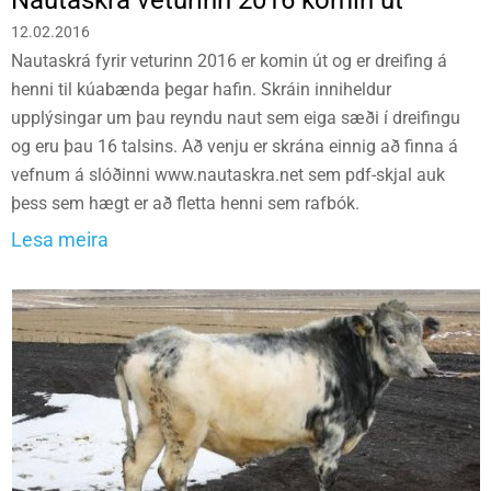
12.02.2016
Nautaskrá fyrir veturinn 2016 er komin út og er dreifing á
henni til kúabænda þegar hafin. Skráin inniheldur
upplýsingar um þau reyndu naut sem eiga sæði í dreifingu
og eru þau 16 talsins. Að venju er skrána einnig að finna á
vefnum á slóðinni www.nautaskra.net sem pdf-skjal auk
þess sem hægt er að fletta henni sem rafbók.
Lesa meira