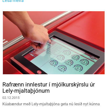
Lesa meira
Rafrænn innlestur í mjólkurskýrslu úr
Lely-mjaltaþjónum
02.12.2015
Kúabændur með Lely-mjaltaþjóna geta nú lesið nyt kúnna