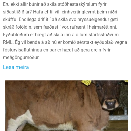
Eru ekki allir búnir að skila stóðhestaskýrslum fyrir
síðastliðið ár? Hafa ef til vill einhverjir gleymt þeim niðri í
skúffu! Endilega drífið í að skila svo hryssueigendur geti
skráð folöldin, sem fæðast í vor, rafrænt í heimaréttinni.
Eyðublöðum er hægt að skila inn á öllum starfsstöðvum
RML. Ég vil benda á að nú er komið sérstakt eyðublað vegna
fósturvísaflutninga en þar er hægt að gera grein fyrir
meðgöngumóður.
Lesa meira