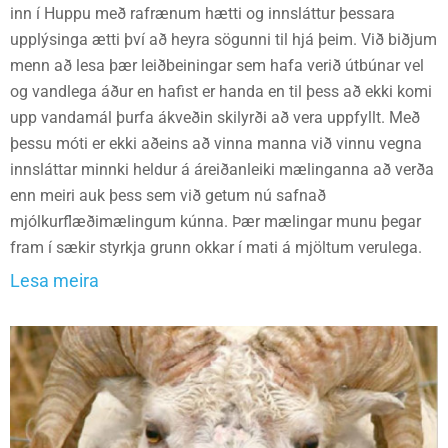
inn í Huppu með rafrænum hætti og innsláttur þessara
upplýsinga ætti því að heyra sögunni til hjá þeim. Við biðjum
menn að lesa þær leiðbeiningar sem hafa verið útbúnar vel
og vandlega áður en hafist er handa en til þess að ekki komi
upp vandamál þurfa ákveðin skilyrði að vera uppfyllt. Með
þessu móti er ekki aðeins að vinna manna við vinnu vegna
innsláttar minnki heldur á áreiðanleiki mælinganna að verða
enn meiri auk þess sem við getum nú safnað
mjólkurflæðimælingum kúnna. Þær mælingar munu þegar
fram í sækir styrkja grunn okkar í mati á mjöltum verulega.
Lesa meira