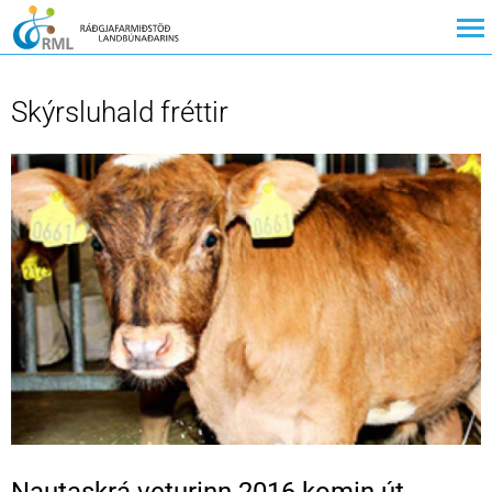
Skýrsluhald fréttir
Nautaskrá veturinn 2016 komin út