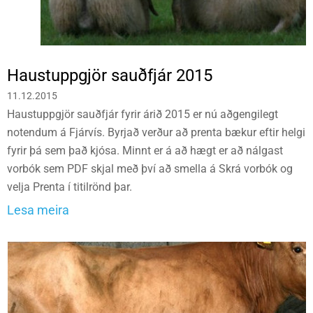
Haustuppgjör sauðfjár 2015
11.12.2015
Haustuppgjör sauðfjár fyrir árið 2015 er nú aðgengilegt
notendum á Fjárvís. Byrjað verður að prenta bækur eftir helgi
fyrir þá sem það kjósa. Minnt er á að hægt er að nálgast
vorbók sem PDF skjal með því að smella á Skrá vorbók og
velja Prenta í titilrönd þar.
Lesa meira