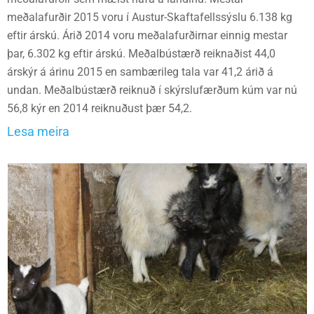
meðalafurðir 2015 voru í Austur-Skaftafellssýslu 6.138 kg
eftir árskú. Árið 2014 voru meðalafurðirnar einnig mestar
þar, 6.302 kg eftir árskú. Meðalbústærð reiknaðist 44,0
árskýr á árinu 2015 en sambærileg tala var 41,2 árið á
undan. Meðalbústærð reiknuð í skýrslufærðum kúm var nú
56,8 kýr en 2014 reiknuðust þær 54,2.
Lesa meira