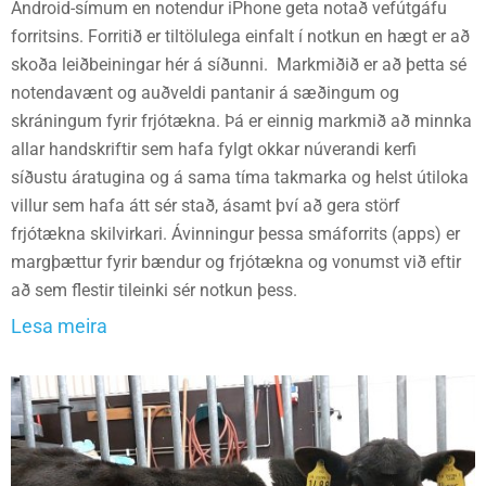
Android-símum en notendur iPhone geta notað vefútgáfu
forritsins. Forritið er tiltölulega einfalt í notkun en hægt er að
skoða leiðbeiningar hér á síðunni. Markmiðið er að þetta sé
notendavænt og auðveldi pantanir á sæðingum og
skráningum fyrir frjótækna. Þá er einnig markmið að minnka
allar handskriftir sem hafa fylgt okkar núverandi kerfi
síðustu áratugina og á sama tíma takmarka og helst útiloka
villur sem hafa átt sér stað, ásamt því að gera störf
frjótækna skilvirkari. Ávinningur þessa smáforrits (apps) er
margþættur fyrir bændur og frjótækna og vonumst við eftir
að sem flestir tileinki sér notkun þess.
Lesa meira