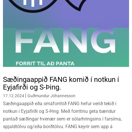
Sæðingaappið FANG komið í notkun í
Eyjafirði og S-Þing.
|
17.12.2024
Guðmundur Jóhannesson
Sæðingaappið eða smáforritið FANG hefur verið tekið í
notkun í Eyjafirði og S-Þing. Með forritinu geta bændur
pantað sæðingar hvenær sem er sólarhringsins í farsíma,
spjaldtölvu og/eða borðtölvu. FANG keyrir sem app á