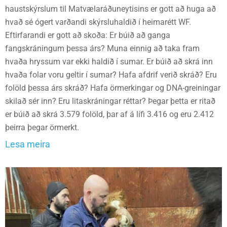
haustskýrslum til Matvælaráðuneytisins er gott að huga að
hvað sé ógert varðandi skýrsluhaldið í heimarétt WF.
Eftirfarandi er gott að skoða: Er búið að ganga
fangskráningum þessa árs? Muna einnig að taka fram
hvaða hryssum var ekki haldið í sumar. Er búið að skrá inn
hvaða folar voru geltir í sumar? Hafa afdrif verið skráð? Eru
folöld þessa árs skráð? Hafa örmerkingar og DNA-greiningar
skilað sér inn? Eru litaskráningar réttar? Þegar þetta er ritað
er búið að skrá 3.579 folöld, þar af á lífi 3.416 og eru 2.412
þeirra þegar örmerkt.
Lesa meira