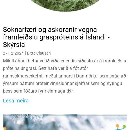
Sóknarfæri og áskoranir vegna
framleiðslu graspróteins á Íslandi -
Skýrsla
|
27.12.2024
Ditte Clausen
Mikill áhugi hefur verið víða erlendis síðustu ár á framleiðslu
próteins úr grasi. Sett hafa verið á fót stór
rannsóknarverkefni, meðal annars í Danmörku, sem snúa að
ýmsum þáttum próteinvinnslunnar sjálfrar sem og nýtingu
þess sem fóðurs fyrir einmaga dýr.
Lesa meira