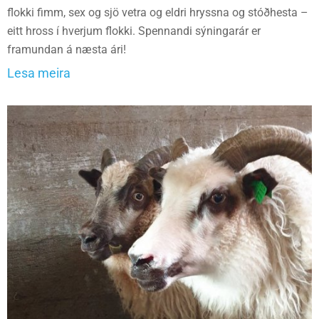
flokki fimm, sex og sjö vetra og eldri hryssna og stóðhesta –
eitt hross í hverjum flokki. Spennandi sýningarár er
framundan á næsta ári!
Lesa meira