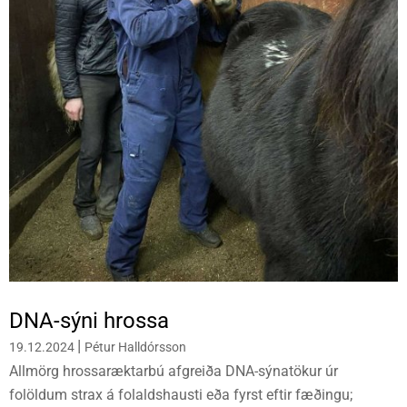
DNA-sýni hrossa
|
19.12.2024
Pétur Halldórsson
Allmörg hrossaræktarbú afgreiða DNA-sýnatökur úr
folöldum strax á folaldshausti eða fyrst eftir fæðingu;