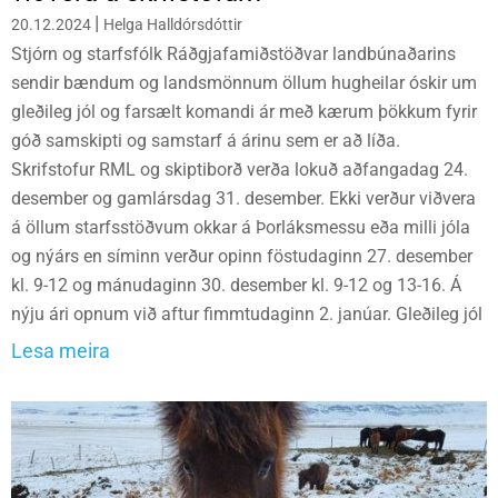
|
20.12.2024
Helga Halldórsdóttir
Stjórn og starfsfólk Ráðgjafamiðstöðvar landbúnaðarins
sendir bændum og landsmönnum öllum hugheilar óskir um
gleðileg jól og farsælt komandi ár með kærum þökkum fyrir
góð samskipti og samstarf á árinu sem er að líða.
Skrifstofur RML og skiptiborð verða lokuð aðfangadag 24.
desember og gamlársdag 31. desember. Ekki verður viðvera
á öllum starfsstöðvum okkar á Þorláksmessu eða milli jóla
og nýárs en síminn verður opinn föstudaginn 27. desember
kl. 9-12 og mánudaginn 30. desember kl. 9-12 og 13-16. Á
nýju ári opnum við aftur fimmtudaginn 2. janúar. Gleðileg jól
Lesa meira