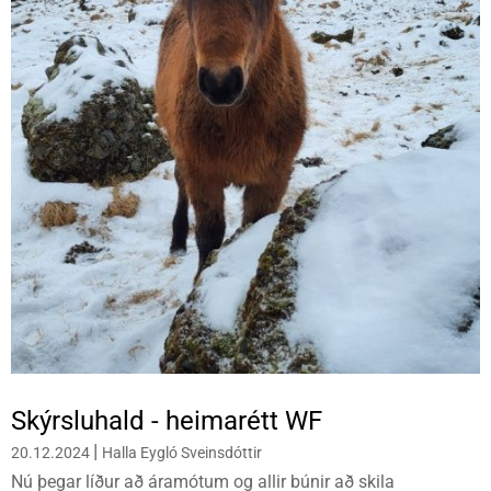
Skýrsluhald - heimarétt WF
|
20.12.2024
Halla Eygló Sveinsdóttir
Nú þegar líður að áramótum og allir búnir að skila