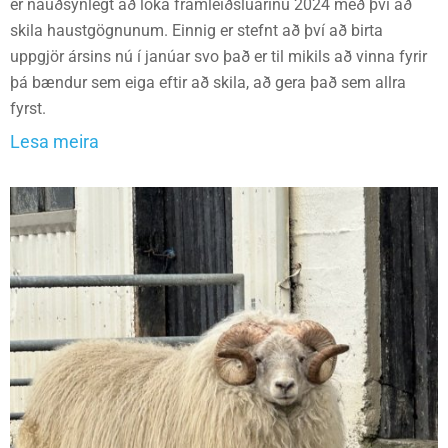
er nauðsynlegt að loka framleiðsluárinu 2024 með því að
skila haustgögnunum. Einnig er stefnt að því að birta
uppgjör ársins nú í janúar svo það er til mikils að vinna fyrir
þá bændur sem eiga eftir að skila, að gera það sem allra
fyrst.
Lesa meira