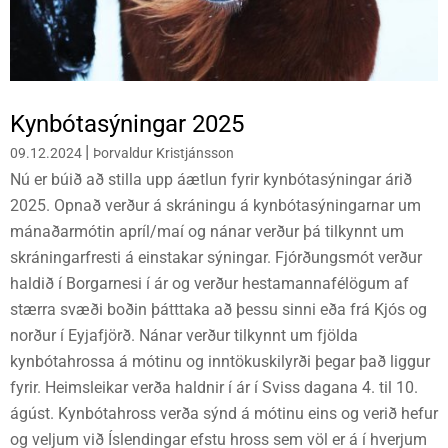
Kynbótasýningar 2025
|
09.12.2024
Þorvaldur Kristjánsson
Nú er búið að stilla upp áætlun fyrir kynbótasýningar árið
2025. Opnað verður á skráningu á kynbótasýningarnar um
mánaðarmótin apríl/maí og nánar verður þá tilkynnt um
skráningarfresti á einstakar sýningar. Fjórðungsmót verður
haldið í Borgarnesi í ár og verður hestamannafélögum af
stærra svæði boðin þátttaka að þessu sinni eða frá Kjós og
norður í Eyjafjörð. Nánar verður tilkynnt um fjölda
kynbótahrossa á mótinu og inntökuskilyrði þegar það liggur
fyrir. Heimsleikar verða haldnir í ár í Sviss dagana 4. til 10.
ágúst. Kynbótahross verða sýnd á mótinu eins og verið hefur
og veljum við Íslendingar efstu hross sem völ er á í hverjum