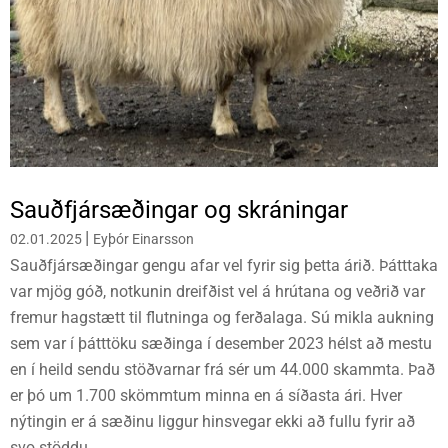
Sauðfjársæðingar og skráningar
|
02.01.2025
Eyþór Einarsson
Sauðfjársæðingar gengu afar vel fyrir sig þetta árið. Þátttaka
var mjög góð, notkunin dreifðist vel á hrútana og veðrið var
fremur hagstætt til flutninga og ferðalaga. Sú mikla aukning
sem var í þátttöku sæðinga í desember 2023 hélst að mestu
en í heild sendu stöðvarnar frá sér um 44.000 skammta. Það
er þó um 1.700 skömmtum minna en á síðasta ári. Hver
nýtingin er á sæðinu liggur hinsvegar ekki að fullu fyrir að
svo stöddu.