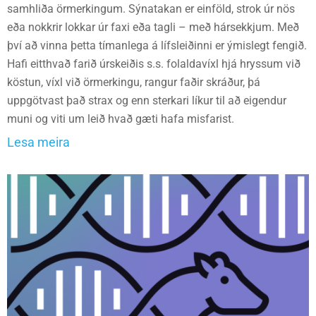
samhliða örmerkingum. Sýnatakan er einföld, strok úr nös
eða nokkrir lokkar úr faxi eða tagli – með hársekkjum. Með
því að vinna þetta tímanlega á lífsleiðinni er ýmislegt fengið.
Hafi eitthvað farið úrskeiðis s.s. folaldavíxl hjá hryssum við
köstun, víxl við örmerkingu, rangur faðir skráður, þá
uppgötvast það strax og enn sterkari líkur til að eigendur
muni og viti um leið hvað gæti hafa misfarist.
Lesa meira