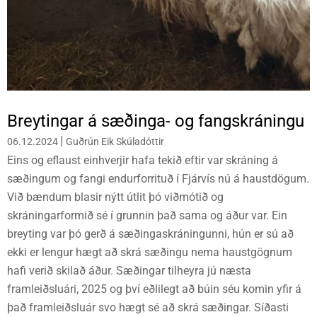
Breytingar á sæðinga- og fangskráningu
|
06.12.2024
Guðrún Eik Skúladóttir
Eins og eflaust einhverjir hafa tekið eftir var skráning á
sæðingum og fangi endurforrituð í Fjárvís nú á haustdögum.
Við bændum blasir nýtt útlit þó viðmótið og
skráningarformið sé í grunnin það sama og áður var. Ein
breyting var þó gerð á sæðingaskráningunni, hún er sú að
ekki er lengur hægt að skrá sæðingu nema haustgögnum
hafi verið skilað áður. Sæðingar tilheyra jú næsta
framleiðsluári, 2025 og því eðlilegt að búin séu komin yfir á
það framleiðsluár svo hægt sé að skrá sæðingar. Síðasti