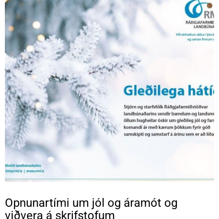
Opnunartími um jól og áramót og
viðvera á skrifstofum