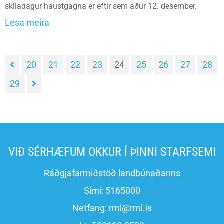
skiladagur haustgagna er eftir sem áður 12. desember.
Lesa meira
20
21
22
23
24
25
26
27
28
29
VIÐ SÉRHÆFUM OKKUR Í ÞINNI STARFSEMI
Ráðgjafarmiðstöð landbúnaðarins
Sími:
5165000
Netfang:
rml@rml.is