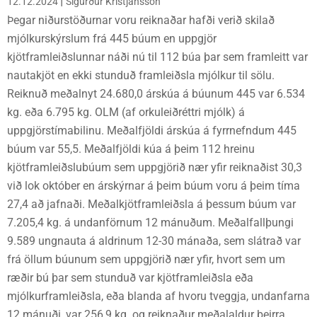
|
12.12.2024
Sigurður Kristjánsson
Þegar niðurstöðurnar voru reiknaðar hafði verið skilað
mjólkurskýrslum frá 445 búum en uppgjör
kjötframleiðslunnar náði nú til 112 búa þar sem framleitt var
nautakjöt en ekki stunduð framleiðsla mjólkur til sölu.
Reiknuð meðalnyt 24.680,0 árskúa á búunum 445 var 6.534
kg. eða 6.795 kg. OLM (af orkuleiðréttri mjólk) á
uppgjörstímabilinu. Meðalfjöldi árskúa á fyrrnefndum 445
búum var 55,5. Meðalfjöldi kúa á þeim 112 hreinu
kjötframleiðslubúum sem uppgjörið nær yfir reiknaðist 30,3
við lok október en árskýrnar á þeim búum voru á þeim tíma
27,4 að jafnaði. Meðalkjötframleiðsla á þessum búum var
7.205,4 kg. á undanförnum 12 mánuðum. Meðalfallþungi
9.589 ungnauta á aldrinum 12-30 mánaða, sem slátrað var
frá öllum búunum sem uppgjörið nær yfir, hvort sem um
ræðir bú þar sem stunduð var kjötframleiðsla eða
mjólkurframleiðsla, eða blanda af hvoru tveggja, undanfarna
12 mánuði, var 256,9 kg. og reiknaður meðalaldur þeirra