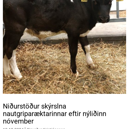
Niðurstöður skýrslna
nautgriparæktarinnar eftir nýliðinn
nóvember