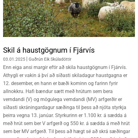
Skil á haustgögnum í Fjárvís
|
03.01.2025
Guðrún Eik Skúladóttir
Enn eiga ansi margir eftir að skila haustgögnum í Fjárvís.
Athygli er vakin á því að síðasti skiladagur haustgagna er
12. desember, en hann er bæði kominn og farinn fyrir
allnokkru. Hafi bændur sætt með hrútum sem bera
verndandi (V) og mögulega verndandi (MV) arfgerðir er
síðasti skráningardagur sæðinga til þess að njóta styrkja
þeirra vegna 13. janúar. Styrkurinn er 1.100 kr. á sædda á
með hrút sem ber V arfgerð og 550 kr. á sædda á með hrút
sem ber MV arfgerð. Til þess að hægt sé að skrá sæðingar